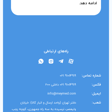
ادامه دهد.
راه‌های ارتباطی
شماره تماس:
91014919 021
فکس:
91014919 021 داخلی 200
ایمیل:
info@meymed.com
شعب:
دفتر تهران (واحد ارسال و انبار کالا): خیابان
ولیعصر، نرسیده به سه راه جمهوری، کوچه رجب