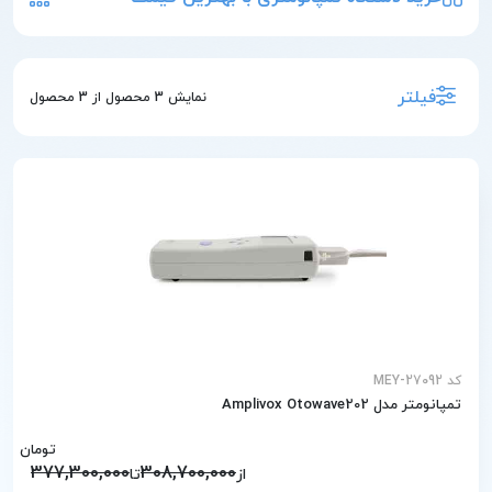
فیلتر
نمایش
3
محصول از
3
محصول
کد MEY-27092
تمپانومتر مدل Amplivox Otowave202
تومان
377,300,000
308,700,000
از
تا