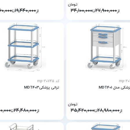
تومان
60,000
19,440,000
34,100,000
27,900,000
از
تا
از
تا
کد mp-20745
کی مدل MDT401
ترالی پزشکیMDT403
تومان
20,000
24,480,000
35,420,000
28,980,000
از
تا
از
تا