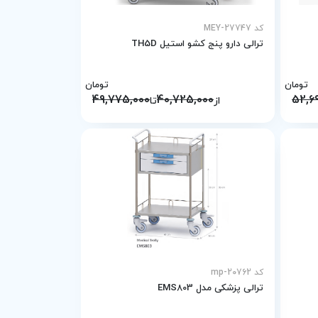
کد MEY-27747
ترالی دارو پنج کشو استیل TH5D
تومان
تومان
49,775,000
40,725,000
52,6
از
تا
کد mp-20762
ترالی پزشکی مدل EMS803