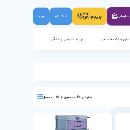
0912
ازمانی
ثبت نام
ورود
921-4207
تجهیزات تخصصی
لوازم عمومی و خانگی
نمایش
20
محصول از
51
محصول