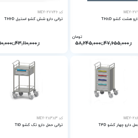
کد MEY-27746
ارو هشت کشو TH8D
ترالی دارو شش کشو استیل TH6D
تومان
90,000
43,110,000
58,245,000
47,655,000
از
تا
از
تا
کد MEY-28383
ل دارو چهار کشو T4D
ترالی حمل دارو تک کشو T1D