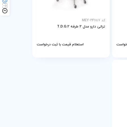
کد MEY-24687
ترالی دارو مدل 2 طرفه T.D.G.2
رخواست
استعلام قیمت با ثبت درخواست