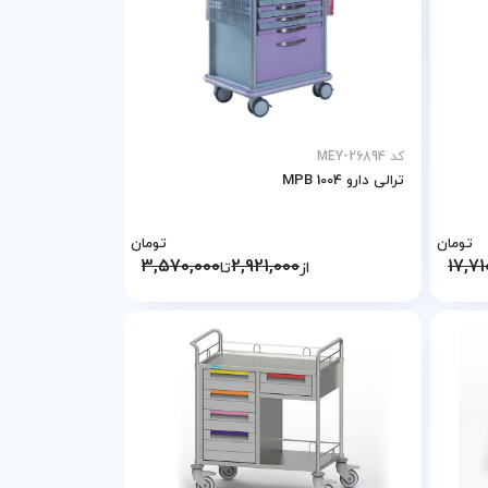
کد MEY-26894
ترالی دارو MPB 1004
تومان
تومان
3,570,000
2,921,000
17,71
از
تا