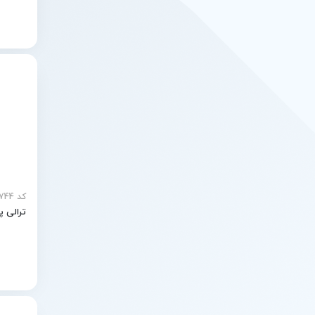
کد mp-20744
ترالی پزش