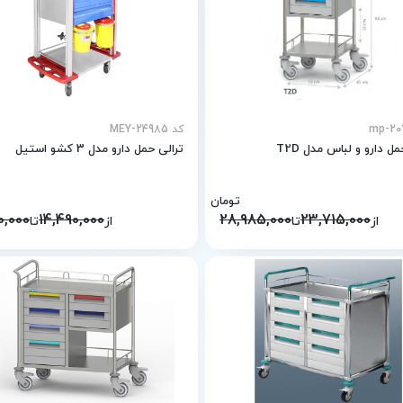
کد MEY-24985
ل دارو و لباس مدل T2D
ترالی حمل دارو مدل 3 کشو استیل
تومان
0,000
14,490,000
28,985,000
23,715,000
از
تا
از
تا