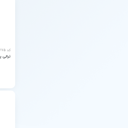
کد mp-20775
ترالی پز