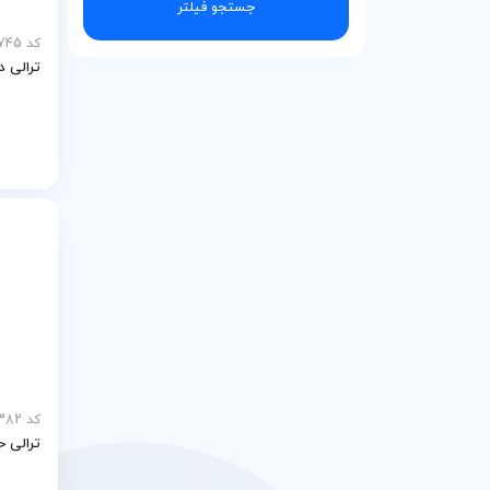
جستجو فیلتر
TBK
کد MEY-27745
ترالی د
AGA
ATN
ATP
ABAN
MTP
Sadra v t
کد MEY-28382
ترالی حم