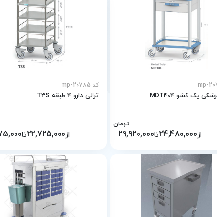
کد mp-20785
شکی یک کشو MDT404
ترالی دارو 4 طبقه T3S
تومان
75,000
22,725,000
29,920,000
24,480,000
از
تا
از
تا