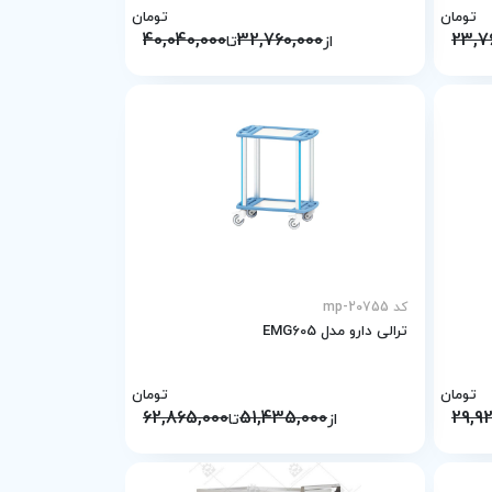
تومان
تومان
40,040,000
32,760,000
23,7
از
تا
کد mp-20755
ترالی دارو مدل EMG605
تومان
تومان
62,865,000
51,435,000
29,9
از
تا