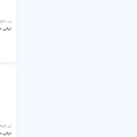
کد MEY-24536
ترالی داروی
کد MEY-24989
ترالی حمل