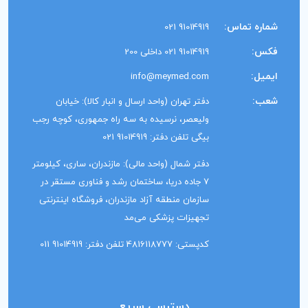
شماره تماس:
91014919 021
فکس:
91014919 021 داخلی 200
ایمیل:
info@meymed.com
شعب:
دفتر تهران (واحد ارسال و انبار کالا): خیابان
ولیعصر، نرسیده به سه راه جمهوری، کوچه رجب
بیگی تلفن دفتر: 91014919 021
دفتر شمال (واحد مالی): مازندران، ساری، کیلومتر
7 جاده دریا، ساختمان رشد و فناوری مستقر در
سازمان منطقه آزاد مازندران، فروشگاه اینترنتی
تجهیزات پزشکی می‌مد
کدپستی: 4816118777 تلفن دفتر: 91014919 011
دسترسی سریع