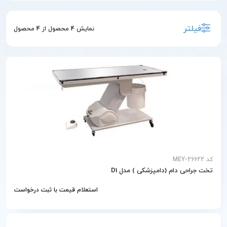
فیلتر
نمایش
4
محصول از
4
محصول
کد MEY-26622
تخت جراحی دام (دامپزشکی ) مدل D1
استعلام قیمت با ثبت درخواست