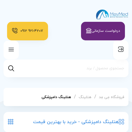
درخواست سازمانی
921-4207
0912
/
/
فروشگاه مِی مِد
هتلینگ
هتلینگ دامپزشکی
هتلینگ دامپزشکی - خرید با بهترین قیمت