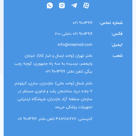
شماره تماس:
91014919 021
فکس:
91014919 021 داخلی 200
ایمیل:
info@meymed.com
شعب:
دفتر تهران (واحد ارسال و انبار کالا): خیابان
ولیعصر، نرسیده به سه راه جمهوری، کوچه رجب
بیگی تلفن دفتر: 91014919 021
دفتر شمال (واحد مالی): مازندران، ساری، کیلومتر
7 جاده دریا، ساختمان رشد و فناوری مستقر در
سازمان منطقه آزاد مازندران، فروشگاه اینترنتی
تجهیزات پزشکی می‌مد
کدپستی: 4816118777 تلفن دفتر: 91014919 011