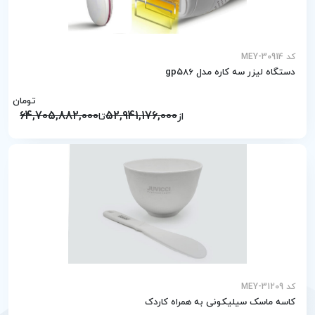
کد MEY-30914
دستگاه لیزر سه کاره مدل gp586
تومان
64,705,882,000
52,941,176,000
از
تا
کد MEY-31209
کاسه ماسک سیلیکونی به همراه کاردک