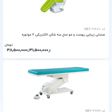
کد MEY-26287
صندلی زیبایی پوست و مو مدل سه شکن الکتریکی 2 موتوره
تومان
38,500,000
31,500,000
از
تا
کد MEY-26626