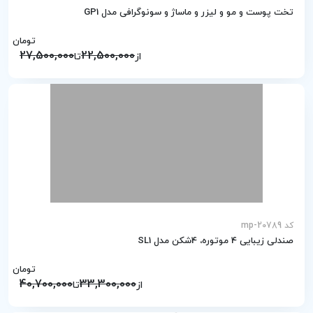
تخت پوست و مو و لیزر و ماساژ و سونوگرافی مدل GP1
تومان
27,500,000
22,500,000
از
تا
کد mp-20789
صندلی زیبایی 4 موتوره، 4شکن مدل SL1
تومان
40,700,000
33,300,000
از
تا