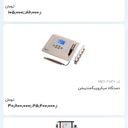
تومان
105,000
86,000
از
تا
کد MEY-31136
دستگاه میکروپیگمنتیشن
تومان
30,800,000
25,200,000
از
تا