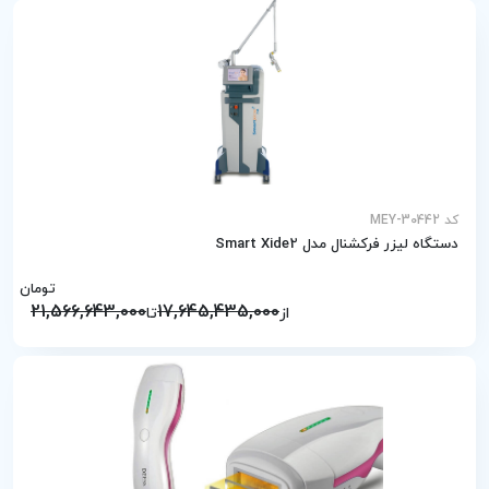
کد MEY-30442
دستگاه لیزر فرکشنال مدل Smart Xide2
تومان
21,566,643,000
17,645,435,000
از
تا