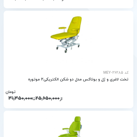
کد MEY-26285
تخت لاغری و ژل و بوتاکس مدل دو شکن الکتریکی2 موتوره
تومان
31,350,000
25,650,000
از
تا