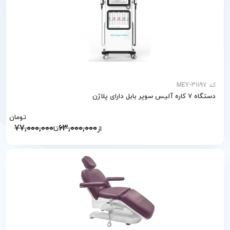
کد MEY-31197
دستگاه 7 کاره آلیس سوپر بابل دارای پلاژن
تومان
77,000,000
63,000,000
از
تا