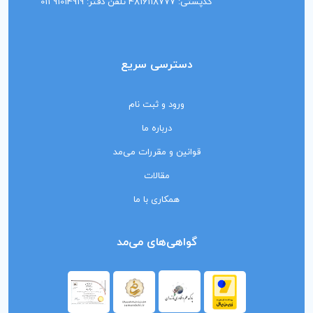
کدپستی: 4816118777 تلفن دفتر: 91014919 011
دسترسی سریع
ورود و ثبت نام
درباره ما
قوانین و مقررات می‌مد
مقالات
همکاری با ما
گواهی‌های می‌مد