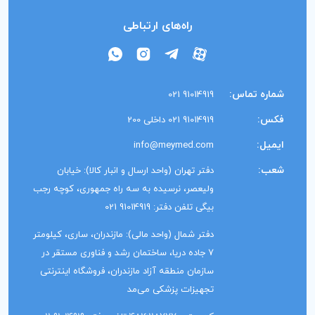
راه‌های ارتباطی
شماره تماس:
91014919 021
فکس:
91014919 021 داخلی 200
ایمیل:
info@meymed.com
شعب:
دفتر تهران (واحد ارسال و انبار کالا): خیابان
ولیعصر، نرسیده به سه راه جمهوری، کوچه رجب
بیگی تلفن دفتر: 91014919 021
دفتر شمال (واحد مالی): مازندران، ساری، کیلومتر
7 جاده دریا، ساختمان رشد و فناوری مستقر در
سازمان منطقه آزاد مازندران، فروشگاه اینترنتی
تجهیزات پزشکی می‌مد