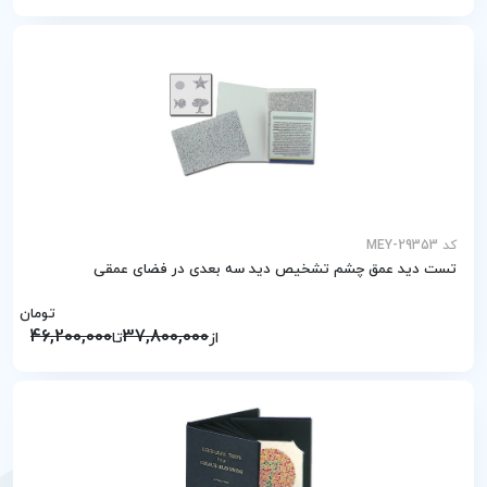
کد MEY-29353
تست دید عمق چشم تشخیص دید سه بعدی در فضای عمقی
تومان
46,200,000
37,800,000
از
تا