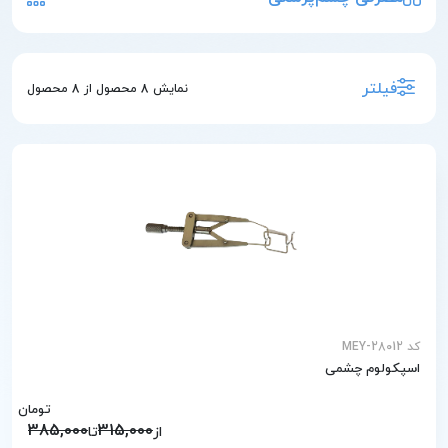
فیلتر
نمایش
8
محصول از
8
محصول
کد MEY-28012
اسپکولوم چشمی
تومان
385,000
315,000
از
تا