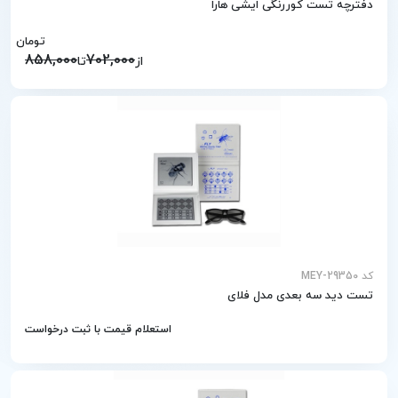
دفترچه تست کوررنگی ایشی هارا
تومان
858,000
702,000
از
تا
کد MEY-29350
تست دید سه بعدی مدل فلای
استعلام قیمت با ثبت درخواست