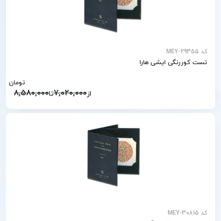
کد MEY-29355
تست کوررنگی ایشی هارا
تومان
8,580,000
7,020,000
از
تا
کد MEY-30815