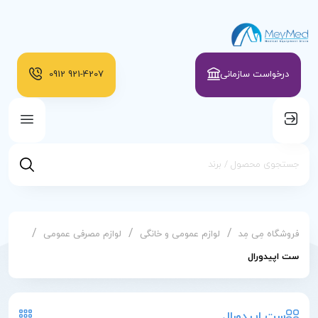
درخواست سازمانی
921-4207
0912
/
/
/
فروشگاه مِی مِد
لوازم عمومی و خانگی
لوازم مصرفی عمومی
ست اپیدورال
ست اپیدورال