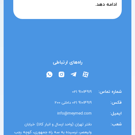
ادامه دهد.
راه‌های ارتباطی
شماره تماس:
91014919 021
فکس:
91014919 021 داخلی 200
ایمیل:
info@meymed.com
شعب:
دفتر تهران (واحد ارسال و انبار کالا): خیابان
ولیعصر، نرسیده به سه راه جمهوری، کوچه رجب