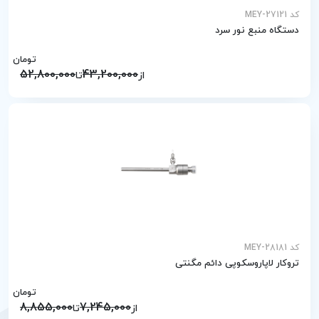
کد MEY-27121
دستگاه منبع نور سرد
تومان
52,800,000
43,200,000
از
تا
کد MEY-28181
تروکار لاپاروسکوپی دائم مگنتی
تومان
8,855,000
7,245,000
از
تا