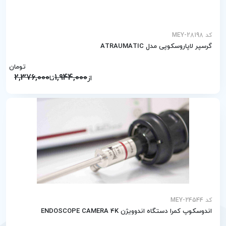
کد MEY-28198
گرسپر لاپاروسکوپی مدل ATRAUMATIC
تومان
2,376,000
1,944,000
از
تا
کد MEY-24544
اندوسکوپ کمرا دستگاه اندوویژن ENDOSCOPE CAMERA 4K