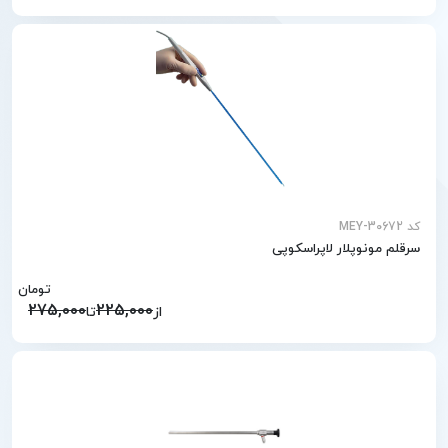
کد MEY-30672
سرقلم مونوپلار لاپراسکوپی
تومان
275,000
225,000
از
تا