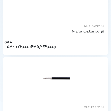
کد MEY-28213
لنز لاپاروسکوپی سایز ۱۰
تومان
532,026,000
435,294,000
از
تا
کد MEY-28222