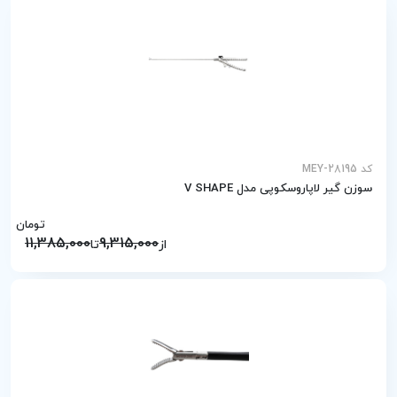
کد MEY-28195
سوزن گیر لاپاروسکوپی مدل V SHAPE
تومان
11,385,000
9,315,000
از
تا