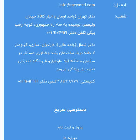
ایمیل:
info@meymed.com
شعب:
دفتر تهران (واحد ارسال و انبار کالا): خیابان
ولیعصر، نرسیده به سه راه جمهوری، کوچه رجب
بیگی تلفن دفتر: 91014919 021
دفتر شمال (واحد مالی): مازندران، ساری، کیلومتر
7 جاده دریا، ساختمان رشد و فناوری مستقر در
سازمان منطقه آزاد مازندران، فروشگاه اینترنتی
تجهیزات پزشکی می‌مد
کدپستی: 4816118777 تلفن دفتر: 91014919 011
دسترسی سریع
ورود و ثبت نام
درباره ما