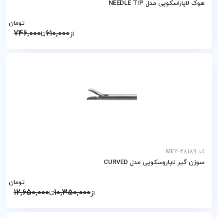
هوک لاپاراسکوپی مدل NEEDLE TIP
تومان
746,000
610,000
از
تا
کد MEY-28189
سوزن گیر لاپاروسکوپی مدل CURVED
تومان
12,650,000
10,350,000
از
تا