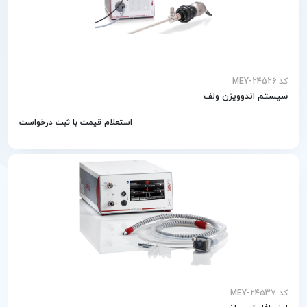
کد MEY-24526
سیستم اندوویژن ولف
استعلام قیمت با ثبت درخواست
کد MEY-24537