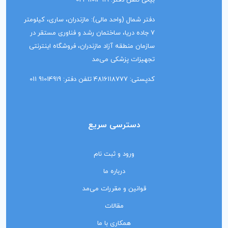
بیگی تلفن دفتر: 91014919 021
دفتر شمال (واحد مالی): مازندران، ساری، کیلومتر
7 جاده دریا، ساختمان رشد و فناوری مستقر در
سازمان منطقه آزاد مازندران، فروشگاه اینترنتی
تجهیزات پزشکی می‌مد
کدپستی: 4816118777 تلفن دفتر: 91014919 011
دسترسی سریع
ورود و ثبت نام
درباره ما
قوانین و مقررات می‌مد
مقالات
همکاری با ما