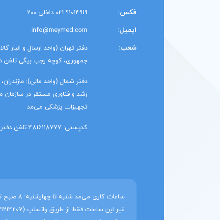
فکس:
91014919 021 داخلی 200
ایمیل:
info@meymed.com
شعب:
دفتر تهران (واحد ارسال و انبار کال
جمهوری، کوچه رجب بیگی تلفن دفتر: 1014919
رشد و فناوری مستقر در سازمان منط
تجهیزات پزشکی می‌مد
کدپستی: 4816118777 تلفن دفتر: 91014919 011