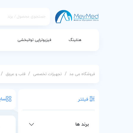
هتلینگ
فیزیوتراپی توانبخشی
/
/
/
فروشگاه مِی مِد
تجهیزات تخصصی
قلب و عروق
سای
فیلتر
برند ها