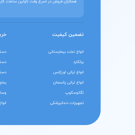
همکاران فروش در اسرع وقت (اولین ساعات کار
تضمین کیفیت
خری
انواع تخت بیمارستانی
دستگ
برانکارد
دستگ
انواع ترالی اورژانس
دستگ
انواع ترالی پانسمان
یخچا
نگاتوسکوپ
وسای
تجهیزات دندانپزشکی
انوا