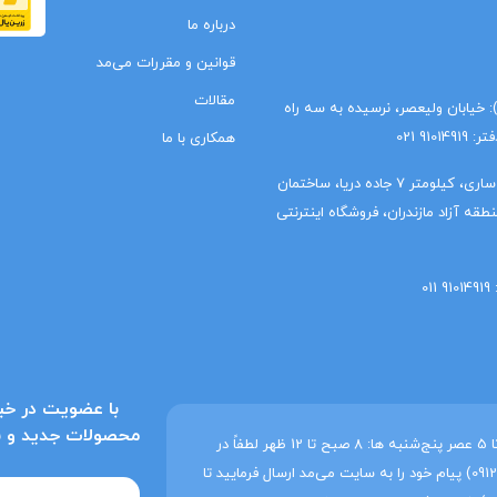
درباره ما
قوانین و مقررات می‌مد
مقالات
ا): خیابان ولیعصر، نرسیده به سه راه
9 021
همکاری با ما
دفتر شمال (واحد مالی): مازندران، ساری، کیلومتر 7 جاده دریا، ساختمان
قه آزاد مازندران، فروشگاه اینترنتی
با عضویت در خبر
محصولات جدید و به‌
ساعات کاری می‌مد شنبه تا چهارشنبه: 8 صبح تا 5 عصر پنج‌شنبه ها: 8 صبح تا 12 ظهر لطفاً در
غیر این ساعات فقط از طریق واتساپ (09129214207) پیام خود را به سایت می‌مد ارسال فرمایید تا