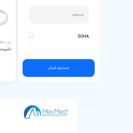
SOHA
کد MEY-30270
تثبیت کن
جستجو فیلتر