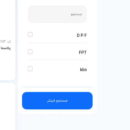
D P F
کد MEY-27113
پلاسما 
FPT
klin
جستجو فیلتر