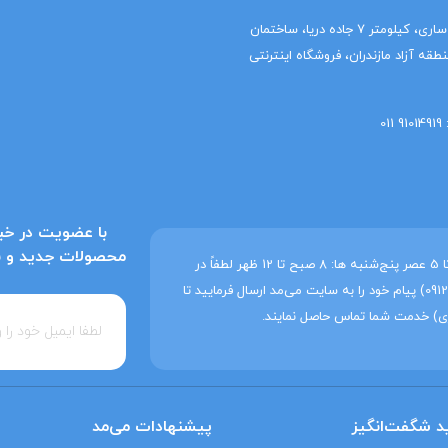
دفتر شمال (واحد مالی): مازندران، ساری، کیلومتر 7 جاده دریا، ساختمان
قه آزاد مازندران، فروشگاه اینترنتی
با عضویت در خبر
محصولات جدید و به‌
ساعات کاری می‌مد شنبه تا چهارشنبه: 8 صبح تا 5 عصر پنج‌شنبه ها: 8 صبح تا 12 ظهر لطفاً در
غیر این ساعات فقط از طریق واتساپ (09129214207) پیام خود را به سایت می‌مد ارسال فرمایید تا
ی) خدمت شما تماس حاصل نمایند.
د شگفت‌انگیز
پیشنهادات می‌مد