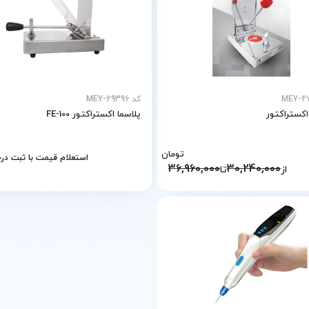
کد MEY-29396
اکستراکتور
پلاسما اکستراکتور FE-100
تومان
استعلام قیمت با ثبت د
36,960,000
30,240,000
از
تا