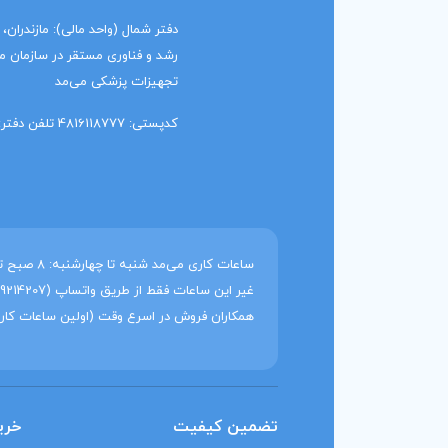
رشد و فناوری مستقر در سازمان منط
تجهیزات پزشکی می‌مد
کدپستی: 4816118777 تلفن دفتر: 91014919 011
همکاران فروش در اسرع وقت (اولین ساعات کار
تضمین کیفیت
خری