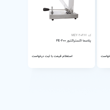
کد MEY-20467
پلاسما اکستراکتور FE-200
رخواست
استعلام قیمت با ثبت درخواست