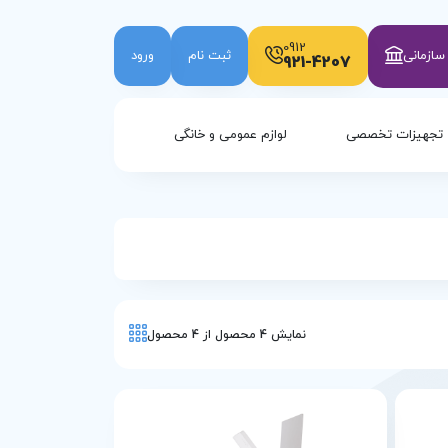
0912
ازمانی
ثبت نام
ورود
921-4207
تجهیزات تخصصی
لوازم عمومی و خانگی
نمایش
4
محصول از
4
محصول