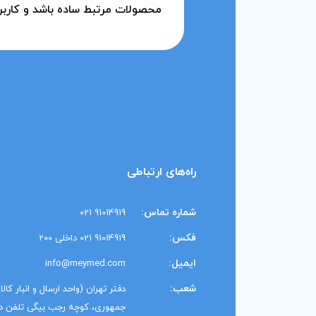
محصولات مرتبط ساده باشد و کاربر
راه‌های ارتباطی
شماره تماس:
91014919 021
فکس:
91014919 021 داخلی 200
ایمیل:
info@meymed.com
شعب:
دفتر تهران (واحد ارسال و انبار کال
جمهوری، کوچه رجب بیگی تلفن دفتر: 1014919