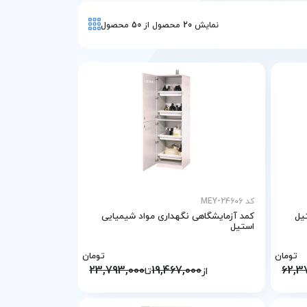
نمایش
20
محصول از
50
محصول
کد MEY-24606
کمد آزمایشگاهی نگهداری مواد شیمیایی
استیل
تومان
تومان
23,793,000
19,467,000
62,3
از
تا