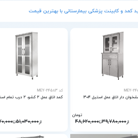
د کمد و کابینت پزشکی بیمارستانی با بهترین قیمت
کد MEY-24583
خوان دار اتاق عمل استیل 304
کمد اتاق عمل ۲ کشو، ۲ درب تمام استیل
تومان
70,000
51,030,000
48,620,000
39,780,000
از
تا
از
تا