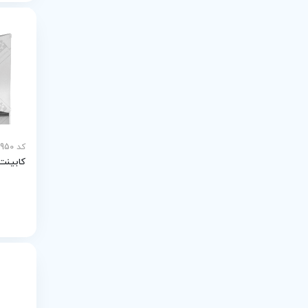
کد MEY-27950
کابینت