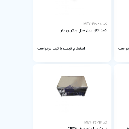
کد MEY-26088
کمد اتاق عمل مدل ویترین دار
رخواست
استعلام قیمت با ثبت درخواست
کد MEY-26094