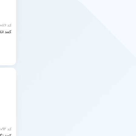
کد MEY-26086
کمد اتا
کد MEY-26092