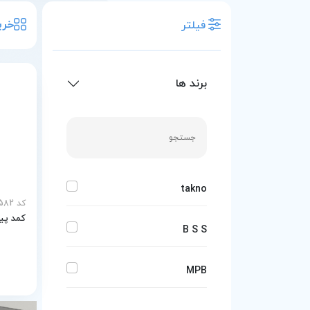
خری
فیلتر
برند ها
takno
کد MEY-24582
کمد پیش
B S S
MPB