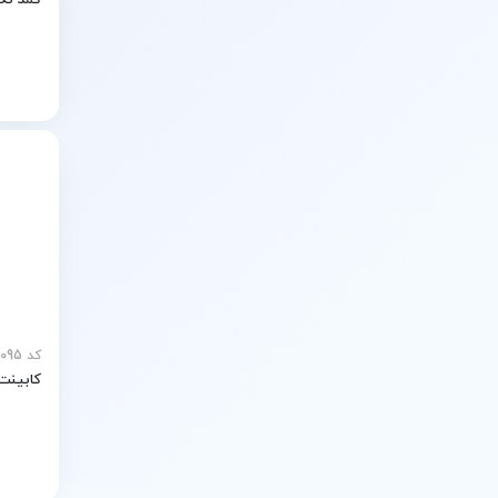
کمد نگهد
کد MEY-26095
کابینت