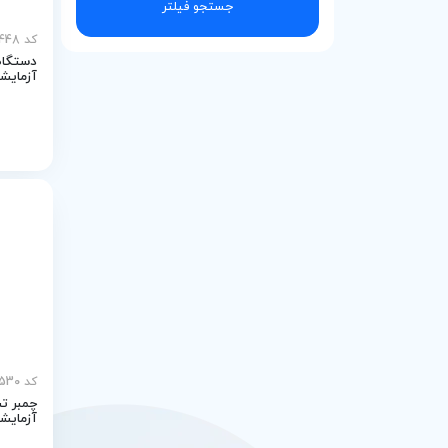
جستجو فیلتر
کد MEY-28448
دستگاه
آزمایشگ
کد MEY-28530
چمبر ت
آزمایش