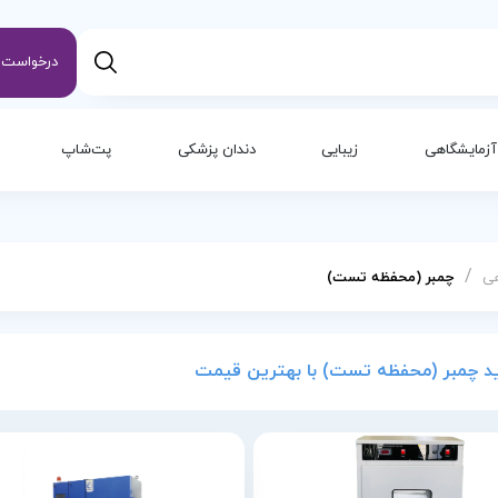
درخواست س
آزمایشگاهی
زیبایی
دندان پزشکی
پت‌شاپ
/
هی
چمبر (محفظه تست)
د چمبر (محفظه تست) با بهترین قیمت