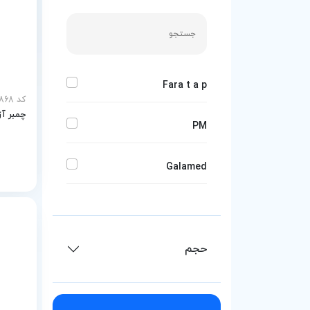
Fara t a p
کد mp-20868
چمبر آزما
PM
Galamed
Vision A A
حجم