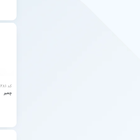
کد MEY-29281
چمبر