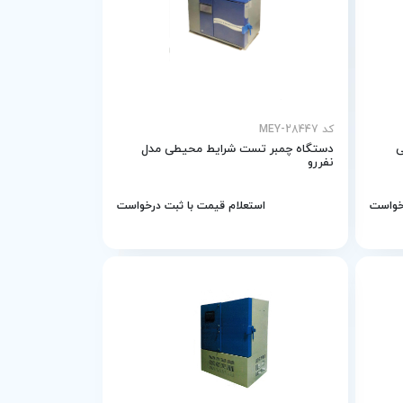
کد MEY-28447
ی
دستگاه چمبر تست شرایط محیطی مدل
نفررو
رخواست
استعلام قیمت با ثبت درخواست