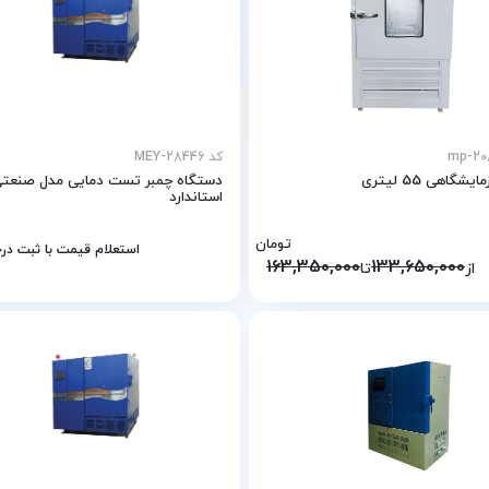
کد MEY-28446
یشگاهی 55 لیتری
دستگاه چمبر تست دمایی مدل صنعت
استاندارد
تومان
استعلام قیمت با ثبت د
163,350,000
133,650,000
از
تا