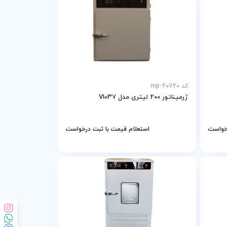
کد mp-20720
ژرمیناتور 200 لیتری مدل V1037
رخواست
استعلام قیمت با ثبت درخواست