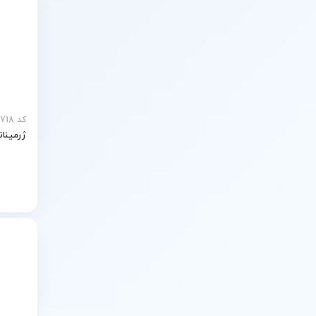
کد mp-20718
ژرمیناتو