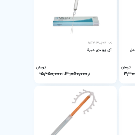
کد MEY-30624
ن مدل
آی یو دی میرنا
تومان
تومان
15,950,000
13,050,000
3,30
از
تا