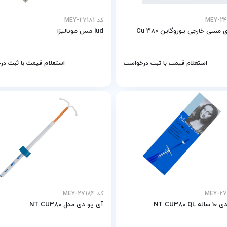
کد MEY-27181
 مسی خارجی یوروگاین 380 Cu
iud مس مونالیزا
استعلام قیمت با ثبت درخواست
استعلام قیمت با ثبت د
کد MEY-27184
NT CU380 
آی یو دی مدل NT CU380