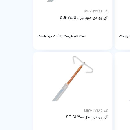
کد MEY-27182
آی یو دی مونالیزا CU375 SL
رخواست
استعلام قیمت با ثبت درخواست
کد MEY-27185
آی یو دی مدل ST CU300