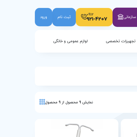
0912
ازمانی
ثبت نام
ورود
921-4207
تجهیزات تخصصی
لوازم عمومی و خانگی
نمایش
9
محصول از
9
محصول