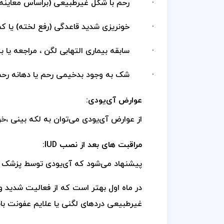
·
رحم با شکل غیر‌طبیعی (براساس معاینه
·
خونریزی شدید قاعدگی (رفع لخته) یا ک
·
سابقه بیماری التهابی لگن ، مراجعه یا 
·
شک به وجود بدخیمی رحم یا دهانه رح
عوارض آی‌یو‌دی:
از عوارض آی‌یو‌دی می‌توان به لکه بینی ،خ
مراقبت های بعد از نصب IUD:
پیشنهاد می‌شود که آی‌یو‌دی توسط پزشک 
در ماه اول بهتر است که از فعالیت شدید و
غیر‌طبیعی درد‌های لگنی یا علایم عفونت با