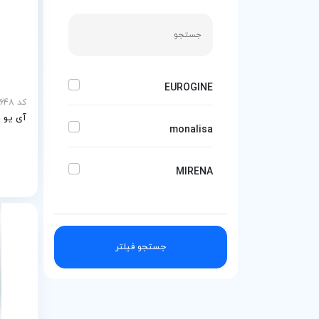
EUROGINE
کد MEY-24648
آی یو دی طل
monalisa
MIRENA
جستجو فیلتر