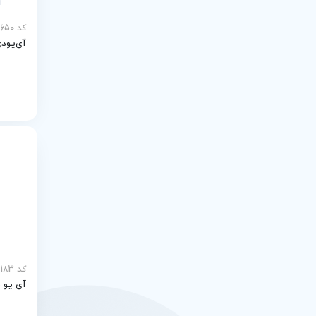
کد MEY-24650
آی‌یو‌دی
کد MEY-27183
آی یو دی 10 ساله QL