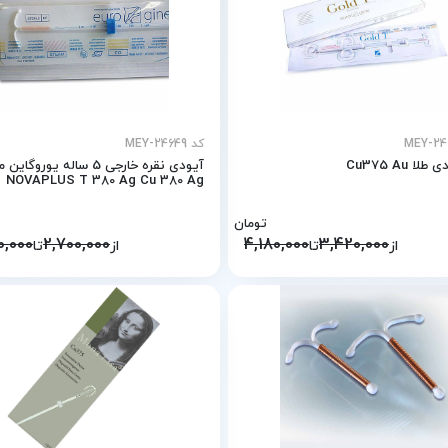
کد MEY-24649
ا Cu375 Au
آیودی نقره خارجی 5 ساله یوروگای
NOVAPLUS T 380 Ag Cu 380 Ag
تومان
0,000
2,700,000
4,180,000
3,420,000
از
تا
از
تا