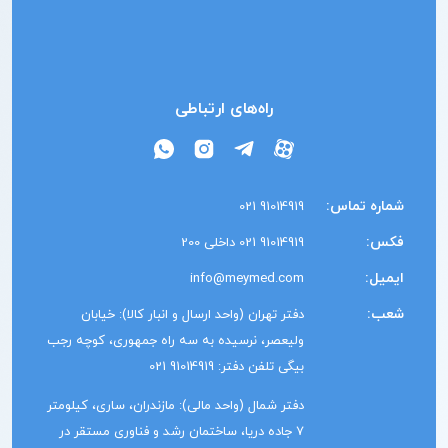
راه‌های ارتباطی
شماره تماس:
91014919 021
فکس:
91014919 021 داخلی 200
ایمیل:
info@meymed.com
شعب:
دفتر تهران (واحد ارسال و انبار کالا): خیابان
ولیعصر، نرسیده به سه راه جمهوری، کوچه رجب
بیگی تلفن دفتر: 91014919 021
دفتر شمال (واحد مالی): مازندران، ساری، کیلومتر
7 جاده دریا، ساختمان رشد و فناوری مستقر در