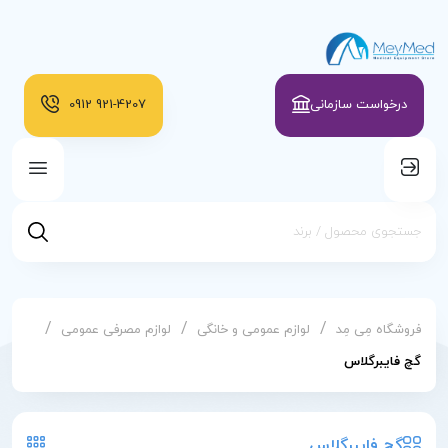
درخواست سازمانی
921-4207
0912
/
/
/
فروشگاه مِی مِد
لوازم عمومی و خانگی
لوازم مصرفی عمومی
گچ فایبرگلاس
گچ فایبرگلاس