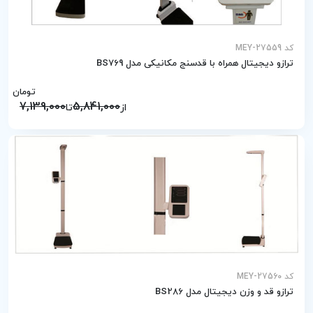
کد MEY-27559
ترازو دیجیتال همراه با قدسنج مکانیکی مدل BS769
تومان
7,139,000
5,841,000
از
تا
کد MEY-27560
ترازو قد و وزن دیجیتال مدل BS286