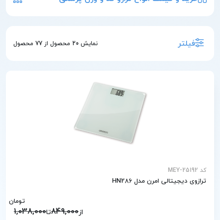
فیلتر
نمایش
20
محصول از
77
محصول
کد MEY-25192
ترازوی دیجیتالی امرن مدل HN286
تومان
1,038,000
849,000
از
تا