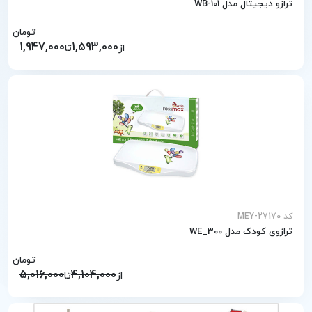
ترازو دیجیتال مدل WB-101
تومان
1,947,000
1,593,000
از
تا
کد MEY-27170
ترازوی کودک مدل WE_300
تومان
5,016,000
4,104,000
از
تا