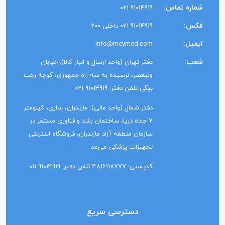
شماره تماس:
91014919 021
فکس:
91014919 021 داخلی 200
ایمیل:
info@meymed.com
شعب:
دفتر تهران (واحد ارسال و انبار کالا): خیابان
ولیعصر، نرسیده به سه راه جمهوری، کوچه رجب
بیگی تلفن دفتر: 91014919 021
دفتر شمال (واحد مالی): مازندران، ساری، کیلومتر
7 جاده دریا، ساختمان رشد و فناوری مستقر در
سازمان منطقه آزاد مازندران، فروشگاه اینترنتی
تجهیزات پزشکی می‌مد
کدپستی: 4816118777 تلفن دفتر: 91014919 011
دسترسی سریع