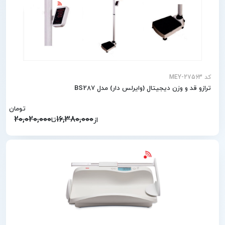
کد MEY-27563
ترازو قد و وزن دیجیتال (وایرلس دار) مدل BS287
تومان
20,020,000
16,380,000
از
تا