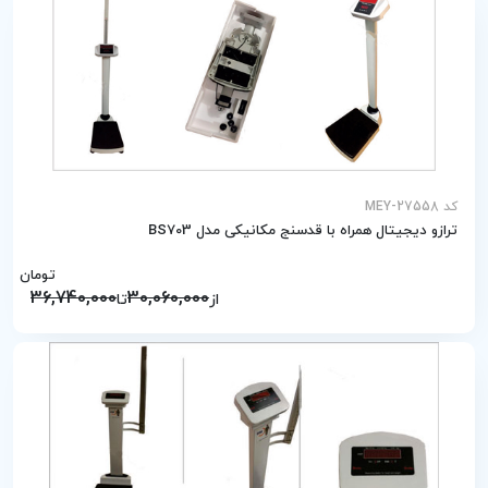
کد MEY-27558
ترازو دیجیتال همراه با قدسنج مکانیکی مدل BS703
تومان
36,740,000
30,060,000
از
تا