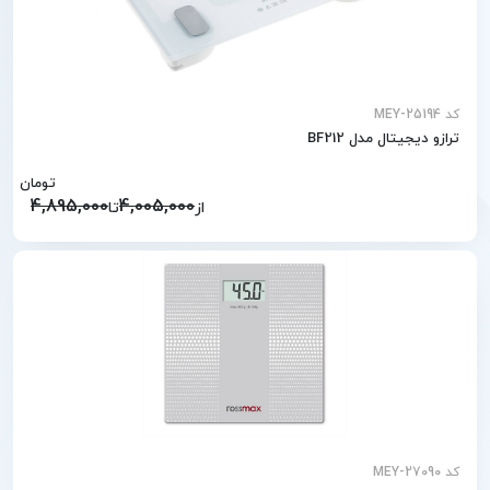
کد MEY-25194
ترازو دیجیتال مدل BF212
تومان
4,895,000
4,005,000
از
تا
کد MEY-27090