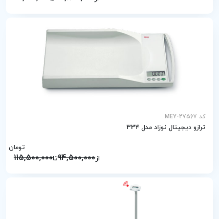
کد MEY-27567
ترازو دیجیتال نوزاد مدل 334
تومان
115,500,000
94,500,000
از
تا