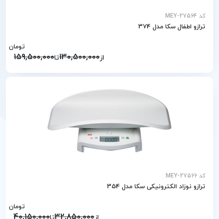
کد MEY-27564
ترازو اطفال سکا مدل 374
تومان
159,500,000
130,500,000
از
تا
کد MEY-27566
ترازو نوزاد الکترونیکی سکا مدل 354
تومان
40,150,000
32,850,000
از
تا