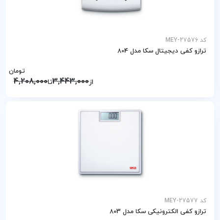
کد MEY-27576
ترازو کفی دیجیتال سکا مدل 804
تومان
4,208,000
3,443,000
از
تا
کد MEY-27577
ترازو کفی الکترونیکی سکا مدل 803