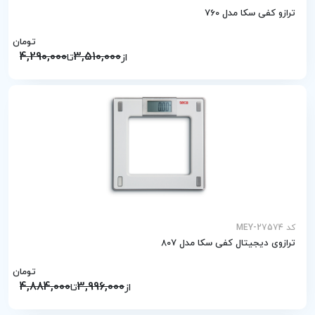
ترازو کفی سکا مدل 760
تومان
4,290,000
3,510,000
از
تا
کد MEY-27574
ترازوی دیجیتال کفی سکا مدل 807
تومان
4,884,000
3,996,000
از
تا