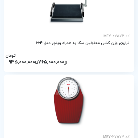
کد MEY-27572
ترازوی وزن کشی معلولین سکا به همراه ویلچر مدل 664
تومان
935,000,000
765,000,000
از
تا
کد MEY-27573