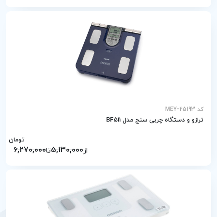
کد MEY-25193
ترازو و دستگاه چربی سنج مدل BF511
تومان
6,270,000
5,130,000
از
تا