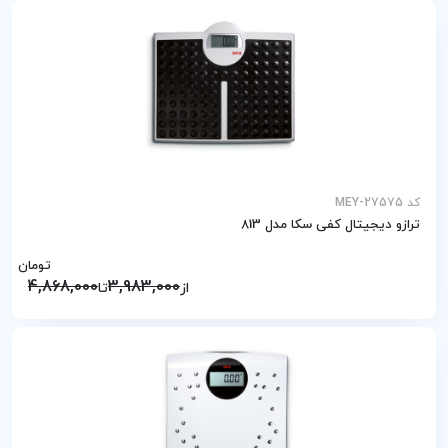
کد MEY-27575
ترازو دیجیتال کفی سکا مدل 813
تومان
4,868,000
3,983,000
از
تا