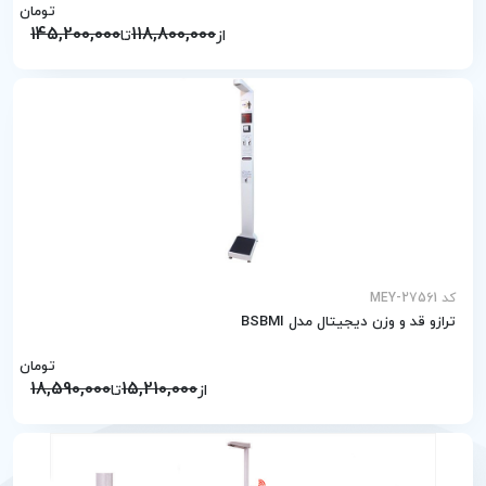
تومان
145,200,000
118,800,000
از
تا
کد MEY-27561
ترازو قد و وزن دیجیتال مدل BSBMI
تومان
18,590,000
15,210,000
از
تا