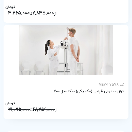
تومان
3,465,000
2,835,000
از
تا
کد MEY-27578
ترازو ستونی قپانی (مکانیکی) سکا مدل 700
تومان
21,095,000
17,259,000
از
تا