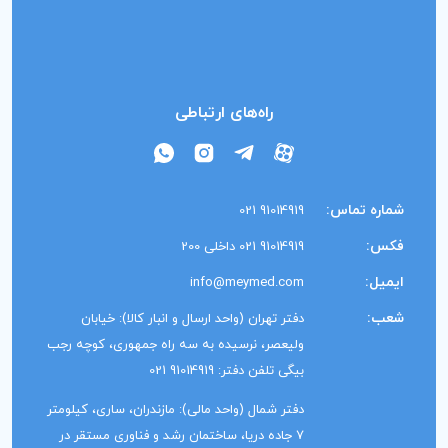
راه‌های ارتباطی
شماره تماس:
91014919 021
فکس:
91014919 021 داخلی 200
ایمیل:
info@meymed.com
شعب:
دفتر تهران (واحد ارسال و انبار کالا): خیابان
ولیعصر، نرسیده به سه راه جمهوری، کوچه رجب
بیگی تلفن دفتر: 91014919 021
دفتر شمال (واحد مالی): مازندران، ساری، کیلومتر
7 جاده دریا، ساختمان رشد و فناوری مستقر در