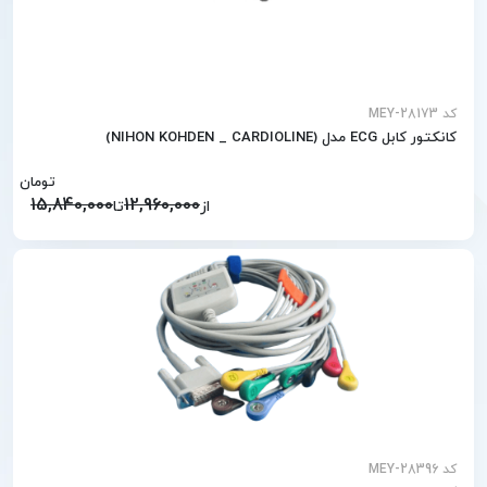
کد MEY-28173
کانکتور کابل ECG مدل (NIHON KOHDEN _ CARDIOLINE)
تومان
15,840,000
12,960,000
از
تا
کد MEY-28396