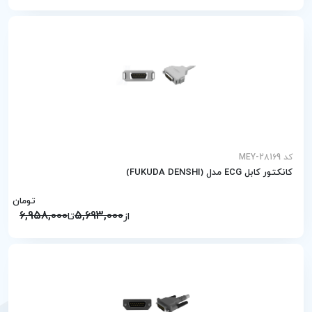
کد MEY-28169
کانکتور کابل ECG مدل (FUKUDA DENSHI)
تومان
6,958,000
5,693,000
از
تا