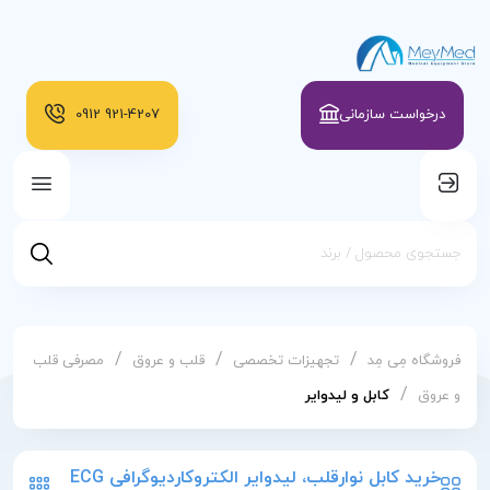
درخواست سازمانی
921-4207
0912
/
/
/
فروشگاه مِی مِد
تجهیزات تخصصی
قلب و عروق
مصرفی قلب
/
و عروق
کابل و لیدوایر
خرید کابل نوارقلب، لیدوایر الکتروکاردیوگرافی ECG