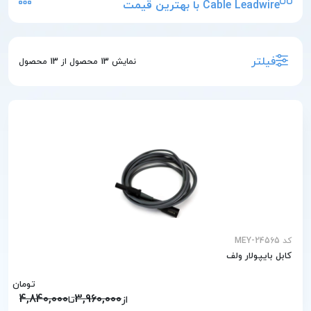
Cable Leadwire با بهترین قیمت
فیلتر
نمایش
13
محصول از
13
محصول
کد MEY-24565
کابل بایپولار ولف
تومان
4,840,000
3,960,000
از
تا