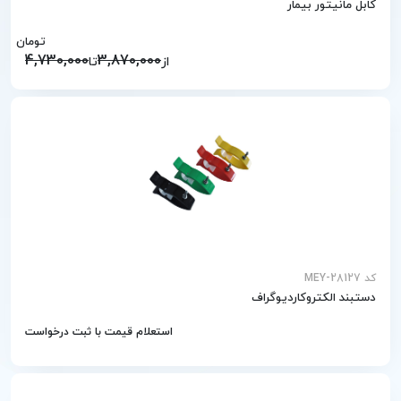
کابل مانیتور بیمار
تومان
4,730,000
3,870,000
از
تا
کد MEY-28127
دستبند الکتروکاردیوگراف
استعلام قیمت با ثبت درخواست