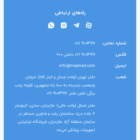
راه‌های ارتباطی
شماره تماس:
91014919 021
فکس:
91014919 021 داخلی 200
ایمیل:
info@meymed.com
شعب:
دفتر تهران (واحد ارسال و انبار کالا): خیابان
ولیعصر، نرسیده به سه راه جمهوری، کوچه رجب
بیگی تلفن دفتر: 91014919 021
دفتر شمال (واحد مالی): مازندران، ساری، کیلومتر
7 جاده دریا، ساختمان رشد و فناوری مستقر در
سازمان منطقه آزاد مازندران، فروشگاه اینترنتی
تجهیزات پزشکی می‌مد