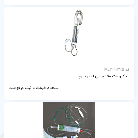
کد MEY-20395
میکروست 150 میلی لیتر سوپا
استعلام قیمت با ثبت درخواست