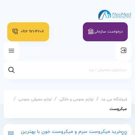
درخواست سازمانی
921-4207
0912
/
/
/
فروشگاه مِی مِد
لوازم عمومی و خانگی
لوازم مصرفی عمومی
میکروست
خرید میکروست سرم و میکروست خون با بهترین