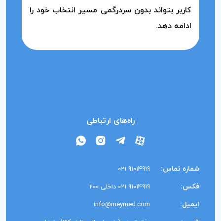
کاربر بتواند بدون سردرگمی مسیر انتخاب خود را
ادامه دهد.
راه‌های ارتباطی
شماره تماس:
91014919 021
فکس:
91014919 021 داخلی 200
ایمیل:
info@meymed.com