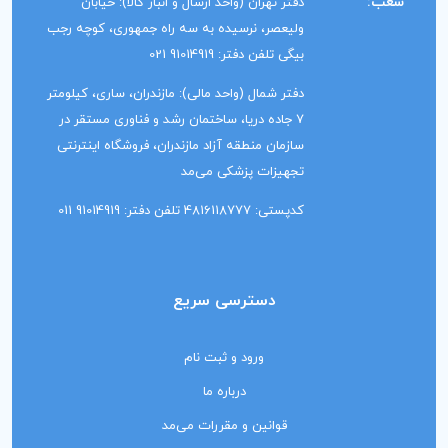
شعب:
دفتر تهران (واحد ارسال و انبار کالا): خیابان
ولیعصر، نرسیده به سه راه جمهوری، کوچه رجب
بیگی تلفن دفتر: 91014919 021
دفتر شمال (واحد مالی): مازندران، ساری، کیلومتر
7 جاده دریا، ساختمان رشد و فناوری مستقر در
سازمان منطقه آزاد مازندران، فروشگاه اینترنتی
تجهیزات پزشکی می‌مد
کدپستی: 4816118777 تلفن دفتر: 91014919 011
دسترسی سریع
ورود و ثبت نام
درباره ما
قوانین و مقررات می‌مد