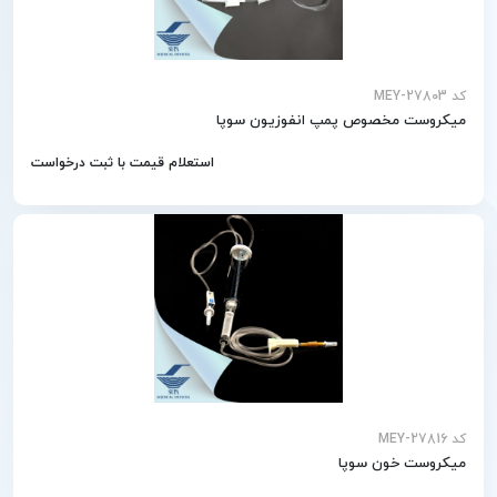
کد MEY-27803
میکروست مخصوص پمپ انفوزیون سوپا
استعلام قیمت با ثبت درخواست
کد MEY-27816
میکروست خون سوپا