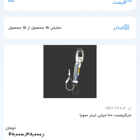
قیمت
فیلتر
نمایش
15
محصول از
15
محصول
کد MEY-27802
میکروست 100 میلی لیتر سوپا
تومان
46,000
38,000
از
تا