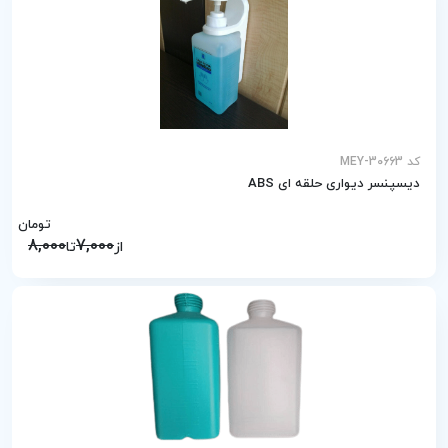
کد MEY-30663
دیسپنسر دیواری حلقه ای ABS
تومان
8,000
7,000
از
تا