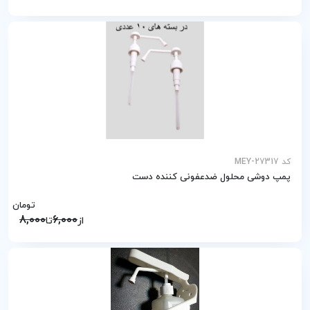
کد MEY-27317
پمپ دوشی محلول ضدعفونی کننده دست
تومان
8,000
6,000
از
تا