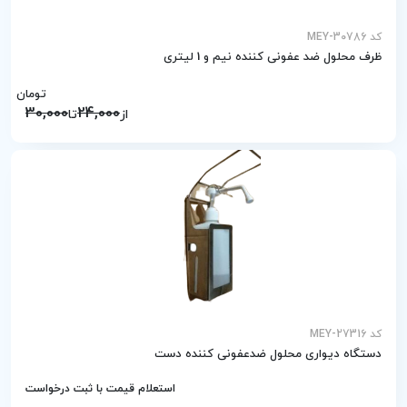
کد MEY-30786
ظرف محلول ضد عفونی کننده نیم و 1 لیتری
تومان
30,000
24,000
از
تا
کد MEY-27316
دستگاه دیواری محلول ضدعفونی کننده دست
استعلام قیمت با ثبت درخواست