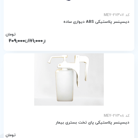
کد MEY-27307
دیسپنسر پلاستیکی ABS دیواری ساده
تومان
209,000
171,000
از
تا
کد MEY-27308
دیسپنسر پلاستیکی پای تخت بستری بیمار
تومان