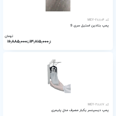
کد MEY-28804
پمپ بتادین استیل سری S
تومان
16,885,000
13,815,000
از
تا
کد MEY-28817
پمپ دیسپنسر یکبار مصرف مدل پلیمری