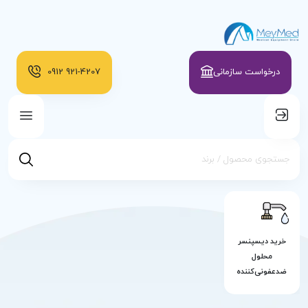
درخواست سازمانی
921-4207
0912
خرید دیسپنسر
محلول
ضدعفونی‌کننده