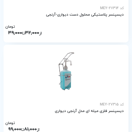
کد MEY-27314
دیسپنسر پلاستیکی محلول دست دیواری-آرنجی
تومان
39,000
32,000
از
تا
کد MEY-27315
دیسپنسر فلزی میله ای مدل آرنجی دیواری
تومان
99,000
81,000
از
تا