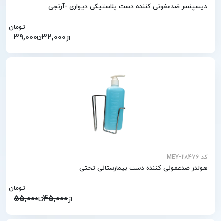
دیسپنسر ضدعفونی کننده دست پلاستیکی دیواری -آرنجی
تومان
39,000
32,000
از
تا
کد MEY-28476
هولدر ضدعفونی کننده دست بیمارستانی تختی
تومان
55,000
45,000
از
تا