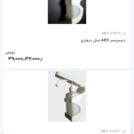
کد MEY-27319
دیسپنسر ABS مدل دیواری
تومان
39,000
32,000
از
تا
کد MEY-27320