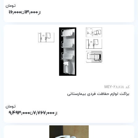
تومان
16,000
13,000
از
تا
کد MEY-28818
براکت لوازم حفاظت فردی بیمارستانی
تومان
9,493,000
7,767,000
از
تا