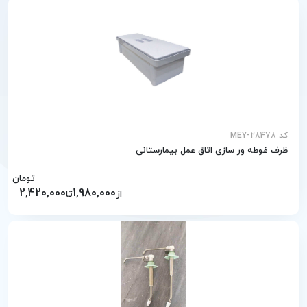
کد MEY-28478
ظرف غوطه ور سازی اتاق عمل بیمارستانی
تومان
2,420,000
1,980,000
از
تا