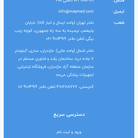
فکس:
91014919 021 داخلی 200
ایمیل:
info@meymed.com
شعب:
دفتر تهران (واحد ارسال و انبار کالا): خیابان
ولیعصر، نرسیده به سه راه جمهوری، کوچه رجب
بیگی تلفن دفتر: 91014919 021
دفتر شمال (واحد مالی): مازندران، ساری، کیلومتر
7 جاده دریا، ساختمان رشد و فناوری مستقر در
سازمان منطقه آزاد مازندران، فروشگاه اینترنتی
تجهیزات پزشکی می‌مد
کدپستی: 4816118777 تلفن دفتر: 91014919 011
دسترسی سریع
ورود و ثبت نام