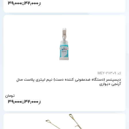
39,000
32,000
از
تا
کد MEY-27309
دیسپنسر (دستگاه ضدعفونی کننده دست) نیم لیتری پلاست مدل
آرنجی دیواری
تومان
39,000
32,000
از
تا