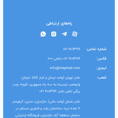
راه‌های ارتباطی
شماره تماس:
91014919 021
فکس:
91014919 021 داخلی 200
ایمیل:
info@meymed.com
شعب:
دفتر تهران (واحد ارسال و انبار کالا): خیابان
ولیعصر، نرسیده به سه راه جمهوری، کوچه رجب
بیگی تلفن دفتر: 91014919 021
دفتر شمال (واحد مالی): مازندران، ساری، کیلومتر
7 جاده دریا، ساختمان رشد و فناوری مستقر در
سازمان منطقه آزاد مازندران، فروشگاه اینترنتی