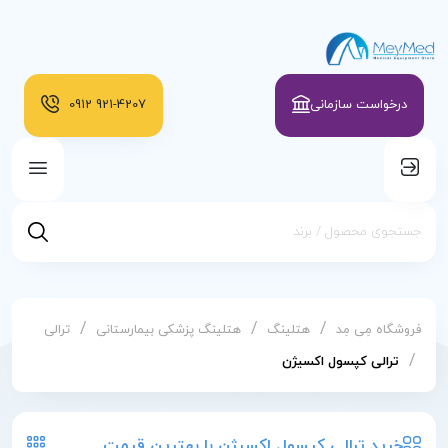
درخواست سازمانی
921-4207
0912
/
/
/
فروشگاه مِی مِد
هتلینگ
هتلینگ پزشکی بیمارستانی
ترالی
/
ترالی کپسول اکسیژن
خرید ترالی کپسول اکسیژن با بهترین قیمت