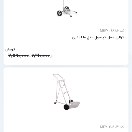
کد MEY-26886
ترالی حمل کپسول مدل 10 لیتری
تومان
7,590,000
6,210,000
از
تا
کد MEY-20403