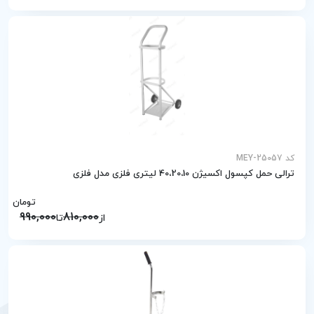
کد MEY-25057
ترالی حمل کپسول اکسیژن 40،20،10 لیتری فلزی مدل فلزی
تومان
990,000
810,000
از
تا