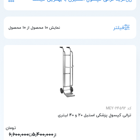
فیلتر
نمایش
10
محصول از
10
محصول
کد MEY-24592
ترالی کپسول پزشکی استیل 20 و 40 لیتری
تومان
6,600,000
5,400,000
از
تا