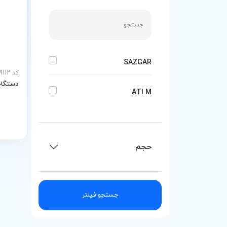
SAZGAR
کد MEY-29112
دستگاه 
ATI M
حجم
جستجو فیلتر