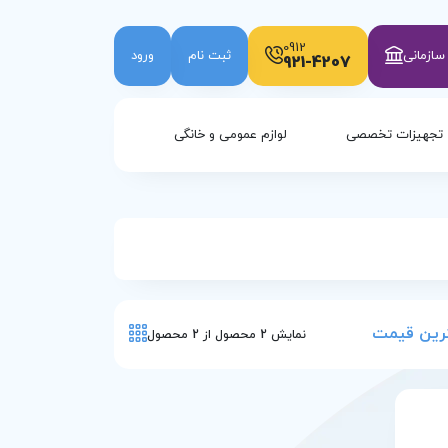
0912
ازمانی
ثبت نام
ورود
921-4207
تجهیزات تخصصی
لوازم عمومی و خانگی
هترین قیمت
نمایش
2
محصول از
2
محصول