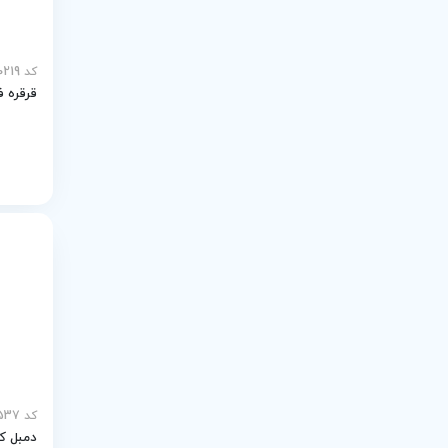
کد MEY-30219
قرقره ف
کد MEY-26537
دمبل کا