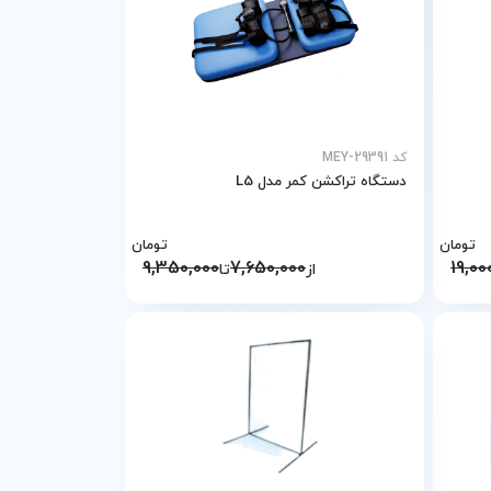
کد MEY-29391
دستگاه تراکشن کمر مدل L5
تومان
تومان
9,350,000
7,650,000
19,00
از
تا