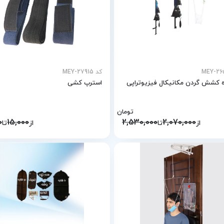
کد MEY-27915
 کشش گردن مکانیکال فیزیوتراپی
استرپ کشی
تومان
0
15,000
2,530,000
2,070,000
از
تا
از
تا