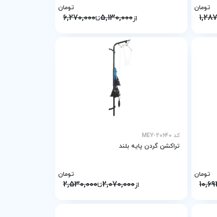
تومان
تومان
6,270,000
5,130,000
1,287
از
تا
کد MEY-20640
تراکشن گردن پایه بلند
تومان
تومان
2,530,000
2,070,000
10,69
از
تا