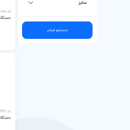
سایز
OGT
کد MEY-29875
دستگا
medasa
جستجو فیلتر
کد MEY-30231
دستگاه