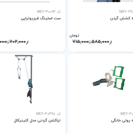
کد MEY-30064
ه کشش گردن
ست اسلینگ فیزیوتراپی
تومان
000
702,000
715,000
585,000
از
تا
از
تا
کد MEY-30398
 پولی خانگی
تراکشن گردنی مدل کلینیکال