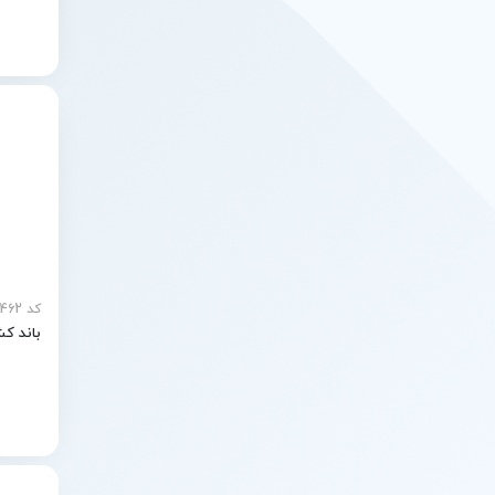
کد MEY-30462
باند ک