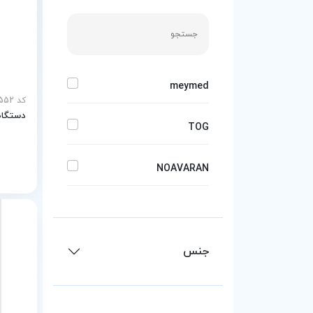
meymed
کد MEY-26552
دستگاه
TOG
NOAVARAN
PSB
جنس
Teb sanat
TT RMI