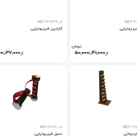
کد MEY-30239
یزیوتراپی
کارابین فیزیوتراپی
تومان
00
32,000
50,000
41,000
از
تا
از
تا
کد MEY-30161
ردرمانی
دمبل فیزیوتراپی