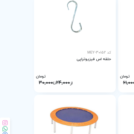
کد MEY-30152
حلقه اس فیزیوتراپی
تومان
تومان
30,000
24,000
61,00
از
تا