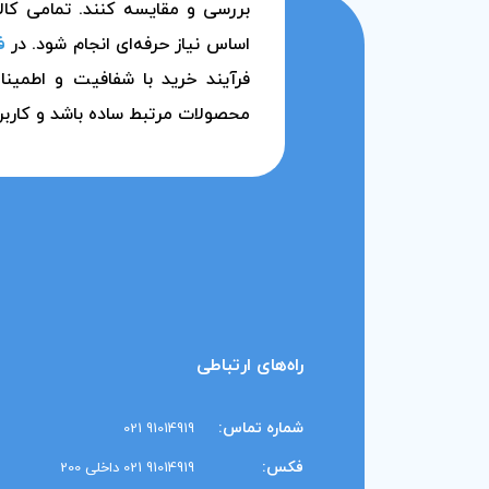
بررسی و مقایسه کنند. تمامی کالا
اساس نیاز حرفه‌ای انجام شود. در
ف
فرآیند خرید با شفافیت و اطمین
محصولات مرتبط ساده باشد و کاربر
راه‌های ارتباطی
شماره تماس:
91014919 021
فکس:
91014919 021 داخلی 200