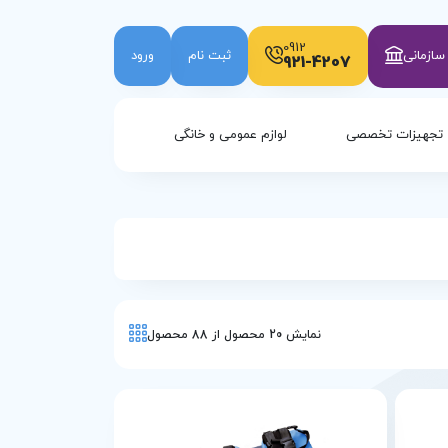
0912
ازمانی
ثبت نام
ورود
921-4207
تجهیزات تخصصی
لوازم عمومی و خانگی
نمایش
20
محصول از
88
محصول