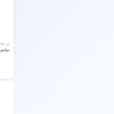
کد mp-21324
تراکشن 