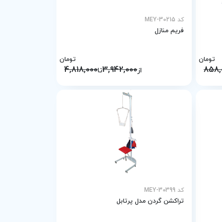
کد MEY-30215
فریم منازل
تومان
تومان
4,818,000
3,942,000
858,
از
تا
کد MEY-30399
تراكشن گردن مدل پرتابل