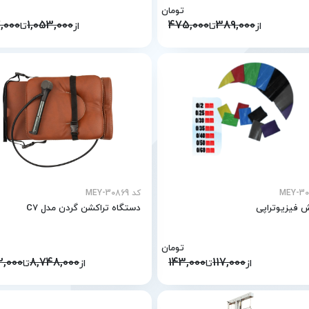
تومان
,000
1,053,000
475,000
389,000
از
تا
از
تا
کد MEY-30869
ش فیزیوتراپی
دستگاه تراکشن گردن مدل C7
تومان
2,000
8,748,000
143,000
117,000
از
تا
از
تا