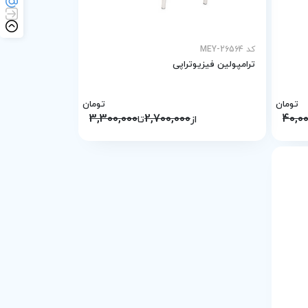
کد MEY-26564
ترامپولین فیزیوتراپی
تومان
تومان
3,300,000
2,700,000
40,0
از
تا