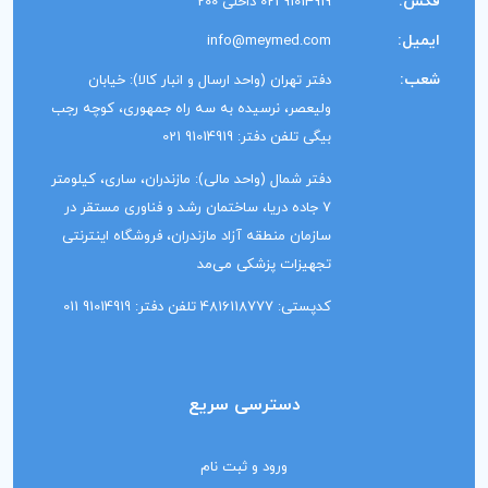
فکس:
91014919 021 داخلی 200
ایمیل:
info@meymed.com
شعب:
دفتر تهران (واحد ارسال و انبار کالا): خیابان
ولیعصر، نرسیده به سه راه جمهوری، کوچه رجب
بیگی تلفن دفتر: 91014919 021
دفتر شمال (واحد مالی): مازندران، ساری، کیلومتر
7 جاده دریا، ساختمان رشد و فناوری مستقر در
سازمان منطقه آزاد مازندران، فروشگاه اینترنتی
تجهیزات پزشکی می‌مد
کدپستی: 4816118777 تلفن دفتر: 91014919 011
دسترسی سریع
ورود و ثبت نام