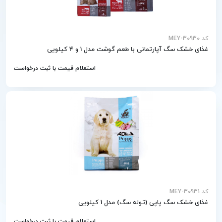
کد MEY-30930
غذای خشک سگ آپارتمانی با طعم گوشت مدل 1 و 4 کیلویی
استعلام قیمت با ثبت درخواست
کد MEY-30931
غذای خشک سگ پاپی (توله سگ) مدل 1 کیلویی
استعلام قیمت با ثبت درخواست