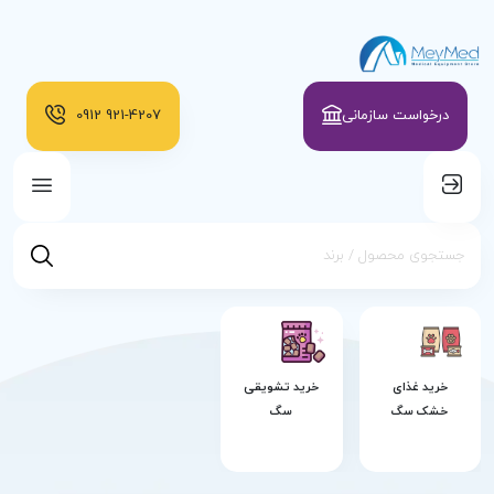
درخواست سازمانی
921-4207
0912
خرید غذای
خرید تشویقی
خشک سگ
سگ