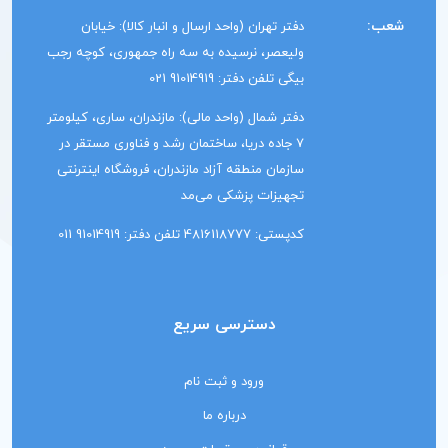
شعب:
دفتر تهران (واحد ارسال و انبار کالا): خیابان
ولیعصر، نرسیده به سه راه جمهوری، کوچه رجب
بیگی تلفن دفتر: 91014919 021
دفتر شمال (واحد مالی): مازندران، ساری، کیلومتر
7 جاده دریا، ساختمان رشد و فناوری مستقر در
سازمان منطقه آزاد مازندران، فروشگاه اینترنتی
تجهیزات پزشکی می‌مد
کدپستی: 4816118777 تلفن دفتر: 91014919 011
دسترسی سریع
ورود و ثبت نام
درباره ما