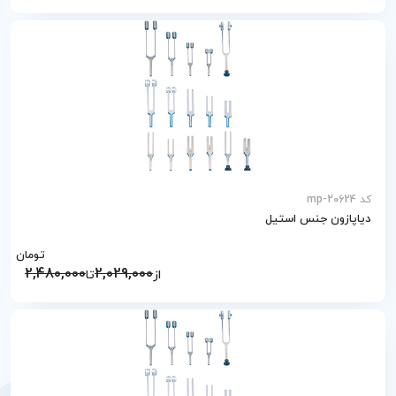
کد mp-20624
دیاپازون جنس استیل
تومان
2,480,000
2,029,000
از
تا