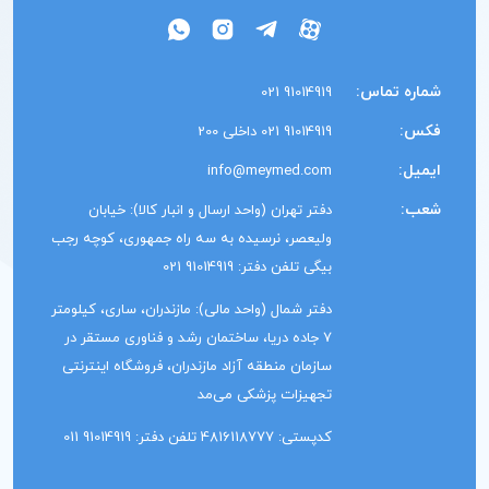
شماره تماس:
91014919 021
فکس:
91014919 021 داخلی 200
ایمیل:
info@meymed.com
شعب:
دفتر تهران (واحد ارسال و انبار کالا): خیابان
ولیعصر، نرسیده به سه راه جمهوری، کوچه رجب
بیگی تلفن دفتر: 91014919 021
دفتر شمال (واحد مالی): مازندران، ساری، کیلومتر
7 جاده دریا، ساختمان رشد و فناوری مستقر در
سازمان منطقه آزاد مازندران، فروشگاه اینترنتی
تجهیزات پزشکی می‌مد
کدپستی: 4816118777 تلفن دفتر: 91014919 011