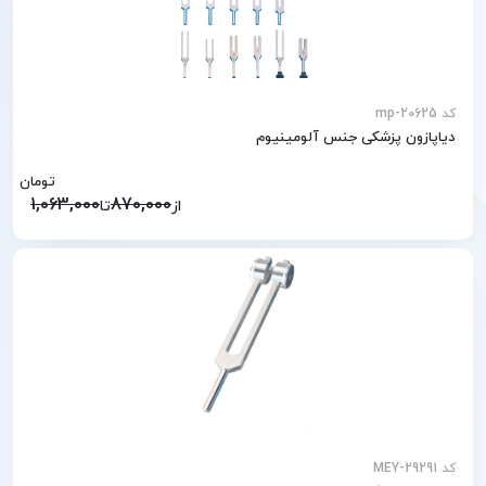
کد mp-20625
دیاپازون پزشکی جنس آلومینیوم
تومان
1,063,000
870,000
از
تا
کد MEY-29291