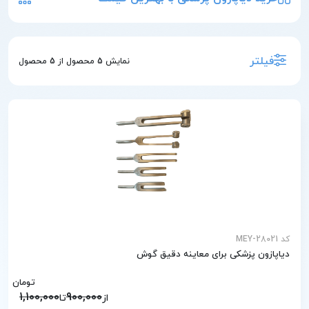
فیلتر
نمایش
5
محصول از
5
محصول
کد MEY-28021
دیاپازون پزشکی برای معاینه دقیق گوش
تومان
1,100,000
900,000
از
تا