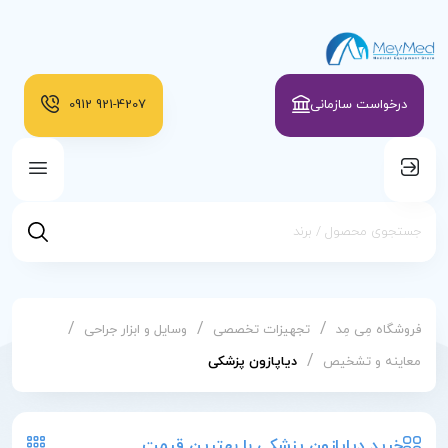
درخواست سازمانی
921-4207
0912
/
/
/
فروشگاه مِی مِد
تجهیزات تخصصی
وسایل و ابزار جراحی
/
معاینه و تشخیص
دیاپازون پزشکی
خرید دیاپازون پزشکی با بهترین قیمت