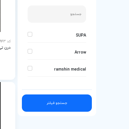
SUPA
کد MEY-27943
درن تی
Arrow
ramshin medical
stparayeh
جستجو فیلتر
iLife
MTPARS