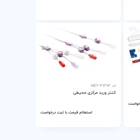
کد MEY-31363
کتتر ورید مرکزی محیطی
رخواست
استعلام قیمت با ثبت درخواست