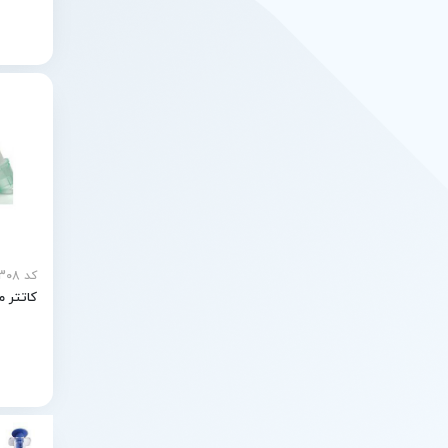
کد MEY-30308
کاتتر ما