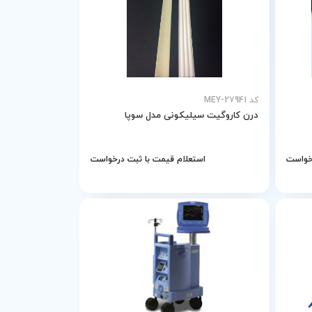
کد MEY-27941
درن کاروگیت سیلیکونی مدل سوپا
رخواست
استعلام قیمت با ثبت درخواست