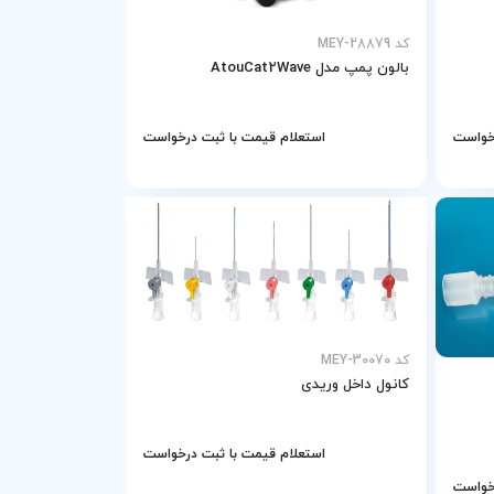
کد MEY-28879
بالون پمپ مدل AtouCat2Wave
رخواست
استعلام قیمت با ثبت درخواست
کد MEY-30070
کانول داخل وریدی
استعلام قیمت با ثبت درخواست
رخواست