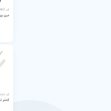
HEALTHLINE
کد MEY-27942
درن پن
کد MEY-28881
کتتر تر