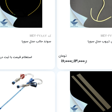
کد MEY-27887
 تیوب مدل سوپا
سوند حالب مدل سوپا
تومان
استعلام قیمت با ثبت د
16,000
13,000
از
تا