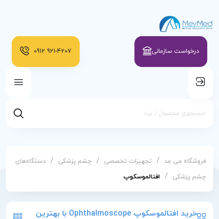
درخواست سازمانی
921-4207
0912
/
/
/
فروشگاه مِی مِد
تجهیزات تخصصی
چشم پزشکی
دستگاه‌های
/
چشم پزشکی
افتالموسکوپ
خرید افتالموسکوپ Ophthalmoscope با بهترین