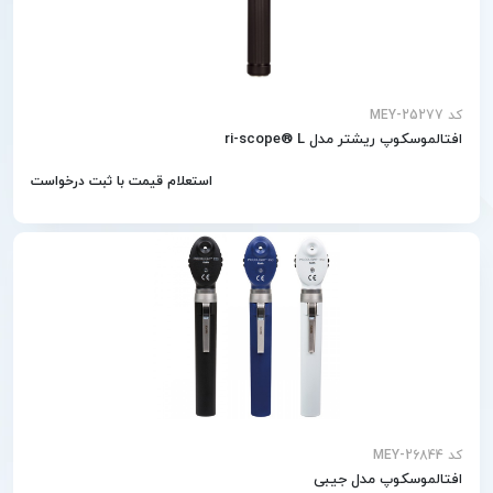
کد MEY-25277
افتالموسکوپ ریشتر مدل ri-scope® L
استعلام قیمت با ثبت درخواست
کد MEY-26844
افتالموسکوپ مدل جیبی