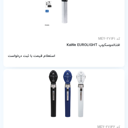
کد MEY-27141
افتالموسکوپ KaWe EUROLIGHT
استعلام قیمت با ثبت درخواست
کد MEY-27142