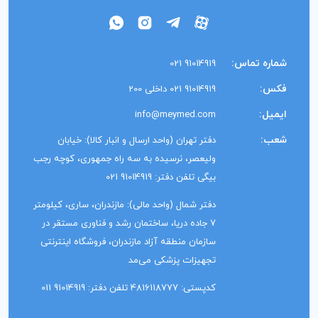
شماره تماس:
91014919 021
فکس:
91014919 021 داخلی 200
ایمیل:
info@meymed.com
شعب:
دفتر تهران (واحد ارسال و انبار کالا): خیابان
ولیعصر، نرسیده به سه راه جمهوری، کوچه رجب
بیگی تلفن دفتر: 91014919 021
دفتر شمال (واحد مالی): مازندران، ساری، کیلومتر
7 جاده دریا، ساختمان رشد و فناوری مستقر در
سازمان منطقه آزاد مازندران، فروشگاه اینترنتی
تجهیزات پزشکی می‌مد
کدپستی: 4816118777 تلفن دفتر: 91014919 011