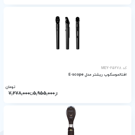
کد MEY-25278
افتالموسکوپ ریشتر مدل E-scope
تومان
7,278,000
5,955,000
از
تا