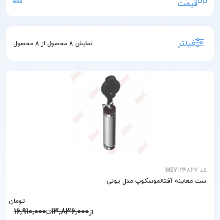
قیمت
فیلتر
نمایش
8
محصول از
8
محصول
کد MEY-24827
ست معاینه آفتالموسکوپ مدل یونی
تومان
16,910,000
13,836,000
از
تا