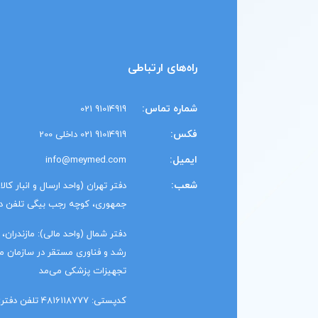
راه‌های ارتباطی
شماره تماس:
91014919 021
فکس:
91014919 021 داخلی 200
ایمیل:
info@meymed.com
شعب:
دفتر تهران (واحد ارسال و انبار کال
جمهوری، کوچه رجب بیگی تلفن دفتر: 1014919
رشد و فناوری مستقر در سازمان منط
تجهیزات پزشکی می‌مد
کدپستی: 4816118777 تلفن دفتر: 91014919 011