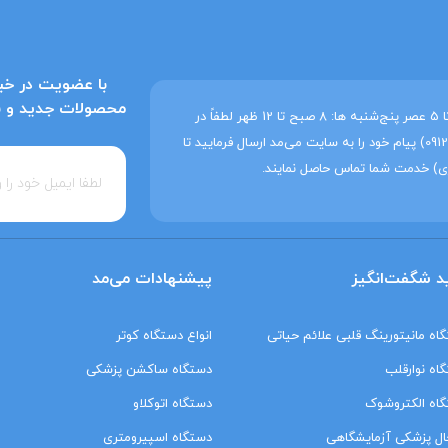
با عضویت در خبر
محصولات جدید و به‌
ساعات کاری می‌مد شنبه تا چهارشنبه: 8 صبح تا 5 عصر پنج‌شنبه ها: 8 صبح تا 12 ظهر لطفاً در
غیر این ساعات فقط از طریق واتساپ (09129214207) پیام خود را به سایت می‌مد ارسال فرمایید تا
ی) خدمت شما تماس حاصل نمایند.
د شگفت‌انگیز
پیشنهادات می‌مد
اه مانیتورینگ‌ قلبی علائم حیاتی
انواع دستگاه کوتر
اه نوارقلب
دستگاه ساکشن پزشکی
اه الکتروشوک
دستگاه اتوکلاو
ل پزشکی آزمایشگاهی
دستگاه اسپیرومتری