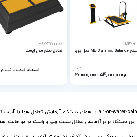
کد MEY-31700
ML-Dyn مدل پویا
تعادل سنج مدل ایستا
تومان
استعلام قیمت با ثبت د
66,000,000
54,000,000
از
تا
دستگاه تست تعادل air-or-water-caloric-stimulator-unit یا همان دستگاه 
. این دستگاه برای آزمایش تعادل سمت چپ و راست در دو حالت استفا
بیمار با تحریک حرارتی در گوش دو سمت آزمایش می‌شود. برای 