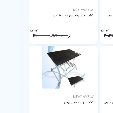
کد MEY-26597
یم
تخت منیپولیشن فیزیوتراپی
تومان
تومان
12,100,000
9,900,000
20,3
از
تا
کد MEY-30304
 بدون
تخت بوبت مدل برقی