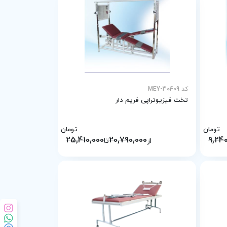
کد MEY-30409
تخت فیزیوتراپی فریم دار
تومان
تومان
25,410,000
20,790,000
9,24
از
تا