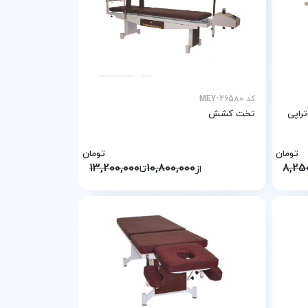
کد MEY-26580
تخت کشش
تومان
تومان
13,200,000
10,800,000
8,25
از
تا