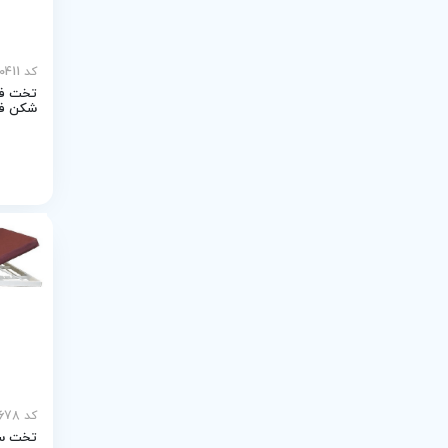
کد MEY-30411
تخت فی
شکن فر
کد MEY-20678
تخت سه