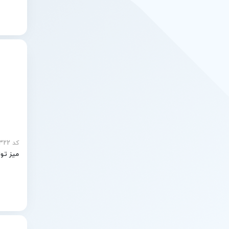
کد MEY-30322
میز تو