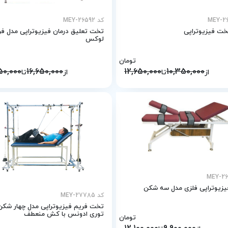
کد MEY-26592
خت فیزیوتراپی
تخت تعلیق درمان فیزیوتراپی مدل فر
لوکس
تومان
50,000
16,650,000
12,650,000
10,350,000
از
تا
از
تا
زیوتراپی فلزی مدل سه شکن
کد MEY-27785
تخت فریم فیزیوتراپی مدل چهار شکن
توری ادونس با کش منعطف
تومان