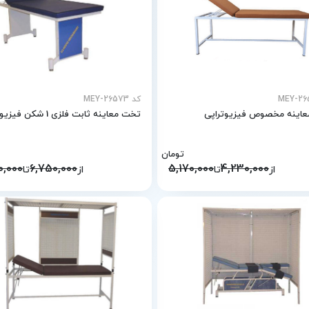
کد MEY-26573
اینه مخصوص فیزیوتراپی
تخت معاینه ثابت فلزی 1 شکن فیزیوتراپی
تومان
0,000
6,750,000
5,170,000
4,230,000
از
تا
از
تا