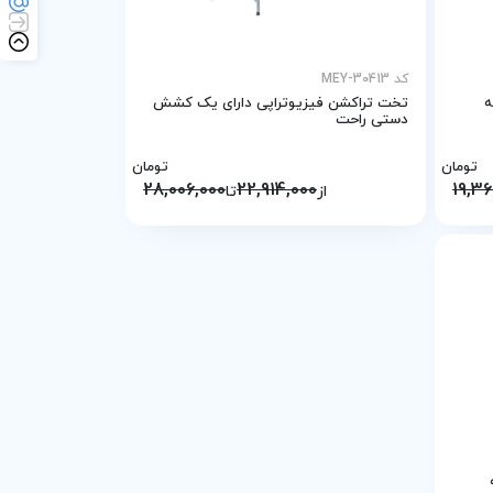
کد MEY-30413
ه
تخت تراکشن فیزیوتراپی دارای يک کشش
دستی راحت
تومان
تومان
28,006,000
22,914,000
19,36
از
تا