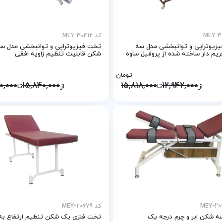
کد MEY-30412
زیوتراپی و توانبخشی مدل سه
تخت فیزیوتراپی و توانبخشی مدل س
یم دار ساخته شده از پروفيل ساوه
شکن قابلیت تنظیم زاویه افقی
تومان
0,000
15,840,000
15,818,000
12,942,000
از
تا
از
تا
کد MEY-20679
 شکن ابر و چرم درجه یک
تخت فلزی یک شکن تنظیم ارتفاع به