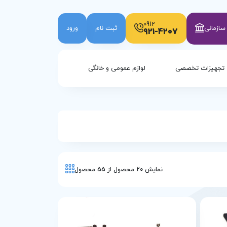
0912
ازمانی
ثبت نام
ورود
921-4207
تجهیزات تخصصی
لوازم عمومی و خانگی
نمایش
20
محصول از
55
محصول