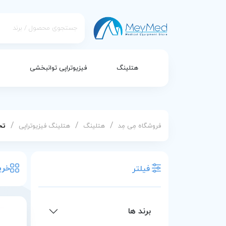
هتلینگ
فیزیوتراپی توانبخشی
/
/
/
فروشگاه مِی مِد
هتلینگ
هتلینگ فیزیوتراپی
تخ
خری
فیلتر
برند ها