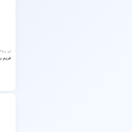
کد MEY-30380
فریم ی