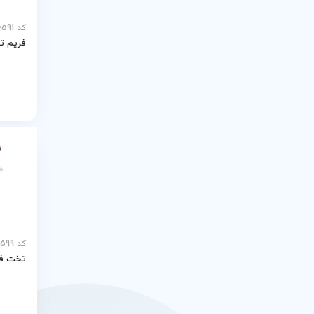
TT RMI
کد MEY-26591
فریم ت
OGT
کد MEY-26599
تخت فی