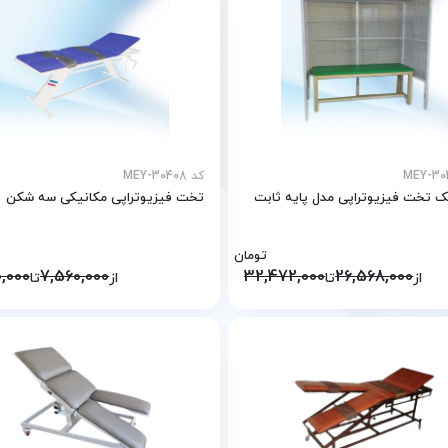
کد MEY-30408
ک تخت فیزیوتراپی مدل پایه ثابت
تخت فیزیوتراپی مکانیکی سه شكن
تومان
0,000
7,560,000
32,472,000
26,568,000
از
تا
از
تا