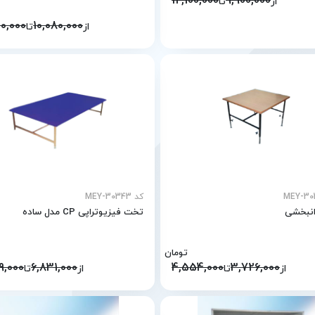
12,100,000
9,900,000
از
تا
20,000
10,080,000
از
تا
کد MEY-30343
انبخشی
تخت فیزیوتراپی CP مدل ساده
تومان
9,000
6,831,000
4,554,000
3,726,000
از
تا
از
تا