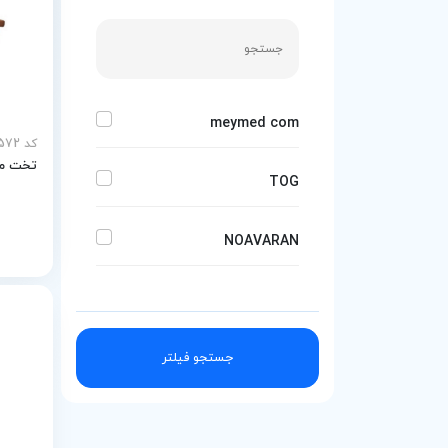
meymed com
کد MEY-26572
تخت مع
TOG
NOAVARAN
a-d
جستجو فیلتر
tavantajhiz
KSP