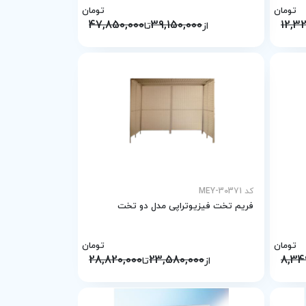
تومان
تومان
47,850,000
39,150,000
12,3
از
تا
کد MEY-30371
فریم تخت فیزیوتراپی مدل دو تخت
تومان
تومان
28,820,000
23,580,000
8,34
از
تا