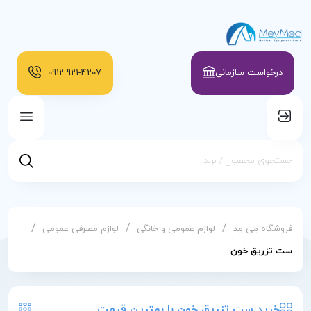
درخواست سازمانی
921-4207
0912
/
/
/
فروشگاه مِی مِد
لوازم عمومی و خانگی
لوازم مصرفی عمومی
ست تزریق خون
خرید ست تزریق خون با بهترین قیمت