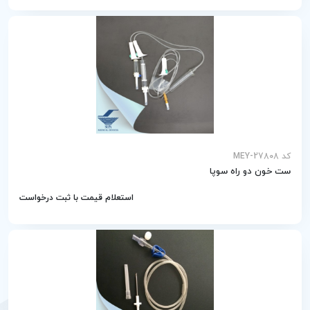
کد MEY-27808
ست خون دو راه سوپا
استعلام قیمت با ثبت درخواست