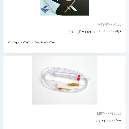
کد MEY-27813
ترانسفرست با سرسوزن مدل سوپا
استعلام قیمت با ثبت درخواست
کد MEY-28428
ست تزریق خون