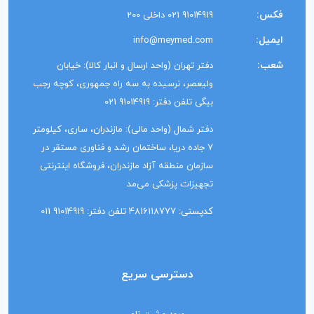
فکس:
91014919 021 داخلی 200
ایمیل:
info@meymed.com
شعب:
دفتر تهران (واحد ارسال و انبار کالا): خیابان
ولیعصر، نرسیده به سه راه جمهوری، کوچه رجب
بیگی تلفن دفتر: 91014919 021
دفتر شمال (واحد مالی): مازندران، ساری، کیلومتر
7 جاده دریا، ساختمان رشد و فناوری مستقر در
سازمان منطقه آزاد مازندران، فروشگاه اینترنتی
تجهیزات پزشکی می‌مد
کدپستی: 4816118777 تلفن دفتر: 91014919 011
دسترسی سریع