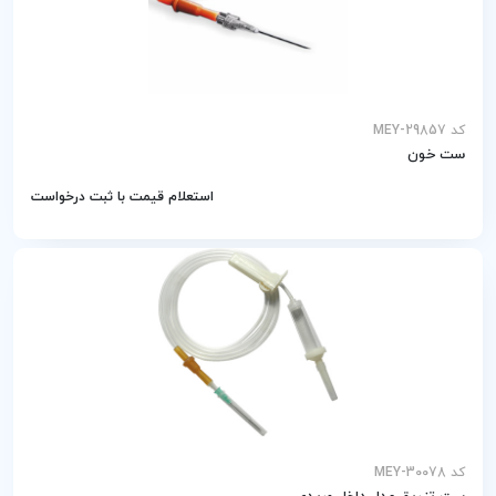
کد MEY-29857
ست خون
استعلام قیمت با ثبت درخواست
کد MEY-30078