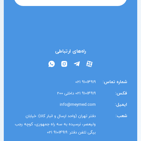
راه‌های ارتباطی
شماره تماس:
91014919 021
فکس:
91014919 021 داخلی 200
ایمیل:
info@meymed.com
شعب:
دفتر تهران (واحد ارسال و انبار کالا): خیابان
ولیعصر، نرسیده به سه راه جمهوری، کوچه رجب
بیگی تلفن دفتر: 91014919 021