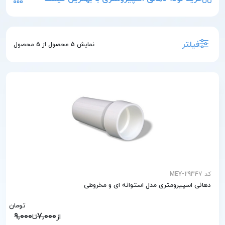
فیلتر
نمایش
5
محصول از
5
محصول
کد MEY-29347
دهانی اسپیرومتری مدل استوانه ای و مخروطی
تومان
9,000
7,000
از
تا