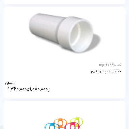
کد mp-20848
دهانی اسپیرومتری
تومان
1,320,000
1,080,000
از
تا