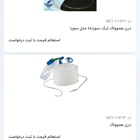
کد MEY-27939
درن هموواک (یک سوزنه) مدل سوپا
استعلام قیمت با ثبت درخواست
کد MEY-29463
درن هموواک
استعلام قیمت با ثبت درخواست