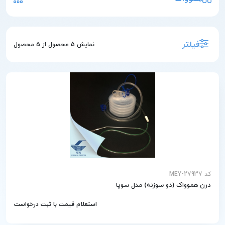
فیلتر
نمایش
5
محصول از
5
محصول
کد MEY-27937
درن هموواک (دو سوزنه) مدل سوپا
استعلام قیمت با ثبت درخواست