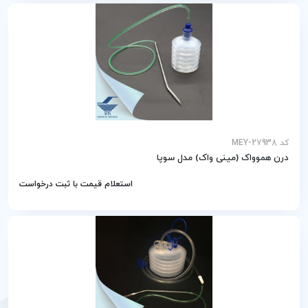
کد MEY-27938
درن هموواک (مینی واک) مدل سوپا
استعلام قیمت با ثبت درخواست