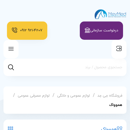
درخواست سازمانی
921-4207
0912
/
/
/
فروشگاه مِی مِد
لوازم عمومی و خانگی
لوازم مصرفی عمومی
هموواک
هموواک