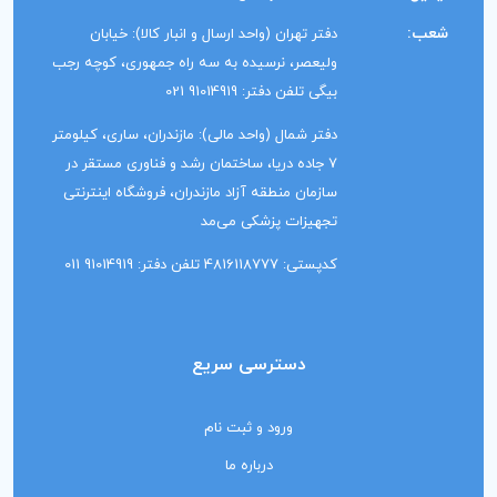
شعب:
دفتر تهران (واحد ارسال و انبار کالا): خیابان
ولیعصر، نرسیده به سه راه جمهوری، کوچه رجب
بیگی تلفن دفتر: 91014919 021
دفتر شمال (واحد مالی): مازندران، ساری، کیلومتر
7 جاده دریا، ساختمان رشد و فناوری مستقر در
سازمان منطقه آزاد مازندران، فروشگاه اینترنتی
تجهیزات پزشکی می‌مد
کدپستی: 4816118777 تلفن دفتر: 91014919 011
دسترسی سریع
ورود و ثبت نام
درباره ما