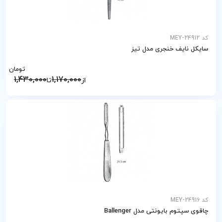
کد MEY-24912
سایکل نایف خنجری مدل تیز
تومان
1,430,000
1,170,000
از
تا
کد MEY-24916
چاقوی سپتوم بایونتی مدل Ballenger