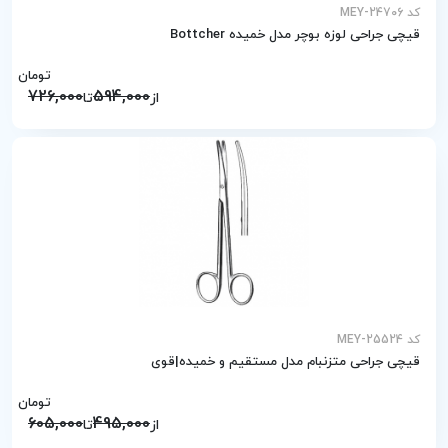
کد MEY-24706
قیچی جراحی لوزه بوچر مدل خمیده Bottcher
تومان
726,000
594,000
از
تا
کد MEY-25524
قیچی جراحی متزنبام مدل مستقیم و خمیده|قوی
تومان
605,000
495,000
از
تا