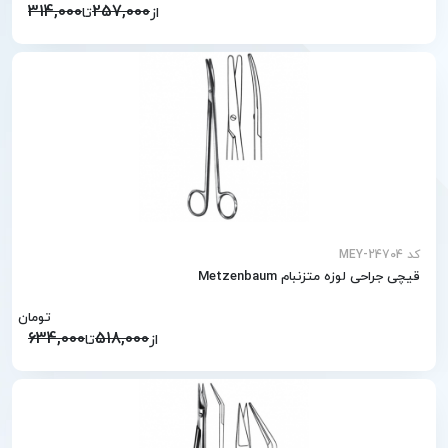
314,000
257,000
از
تا
کد MEY-24704
قیچی جراحی لوزه متزنبام Metzenbaum
تومان
634,000
518,000
از
تا