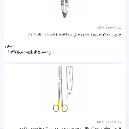
کد MEY-25647
قیچی میکروفنری | وناس مدل مستقیم | خمیده | زاویه دار
تومان
1,375,000
1,125,000
از
تا
کد MEY-25685
قیچی جراحی دسته طلایی سیمس مدل دو سر کند-قوی-مستقیم |