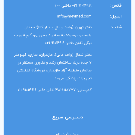
فکس:
91014919 021 داخلی 200
ایمیل:
info@meymed.com
شعب:
دفتر تهران (واحد ارسال و انبار کالا): خیابان
ولیعصر، نرسیده به سه راه جمهوری، کوچه رجب
بیگی تلفن دفتر: 91014919 021
دفتر شمال (واحد مالی): مازندران، ساری، کیلومتر
7 جاده دریا، ساختمان رشد و فناوری مستقر در
سازمان منطقه آزاد مازندران، فروشگاه اینترنتی
تجهیزات پزشکی می‌مد
کدپستی: 4816118777 تلفن دفتر: 91014919 011
دسترسی سریع
ورود و ثبت نام