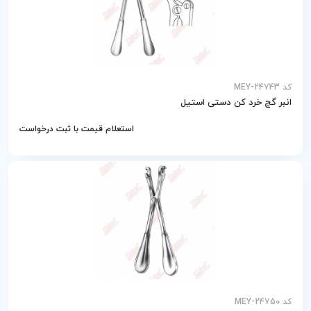
کد MEY-24743
انبر گچ خرد کن دستی استیل
استعلام قیمت با ثبت درخواست
کد MEY-24750