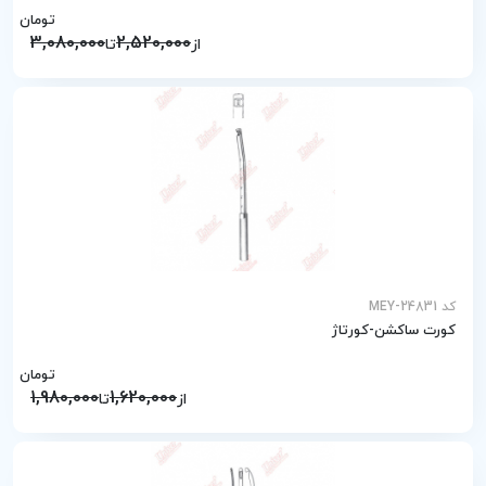
تومان
3,080,000
2,520,000
از
تا
کد MEY-24831
کورت ساکشن-کورتاژ
تومان
1,980,000
1,620,000
از
تا