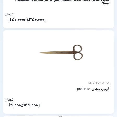
Sims
تومان
1,650,000
1,350,000
از
تا
کد MEY-27974
قیچی جراحی pakistan
تومان
165,000
135,000
از
تا