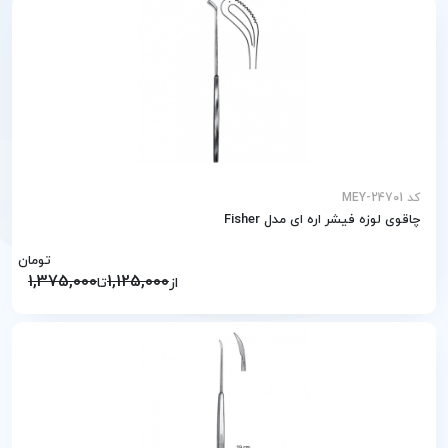
کد MEY-24701
چاقوی لوزه فیشر اره ای مدل Fisher
تومان
1,375,000
1,125,000
از
تا