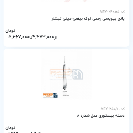
کد MEY-24855
پانچ بیوپسی رحمی نوک بیضی-مینی تیشلر
تومان
5,467,000
4,473,000
از
تا
کد MEY-25871
دسته بیستوری مدل شماره ۸
تومان