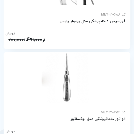
کد MEY-30688
فورسپس دندانپزشکی مدل پرمولر پایین
تومان
600,000
491,000
از
تا
کد MEY-30754
الواتور دندانپزشکی مدل لوکساتور
تومان