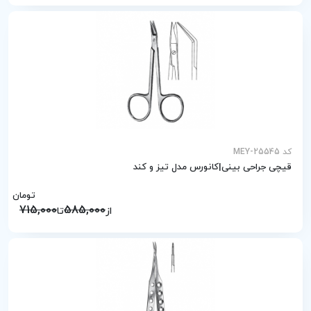
کد MEY-25545
قیچی جراحی بینی|کانورس مدل تیز و کند
تومان
715,000
585,000
از
تا