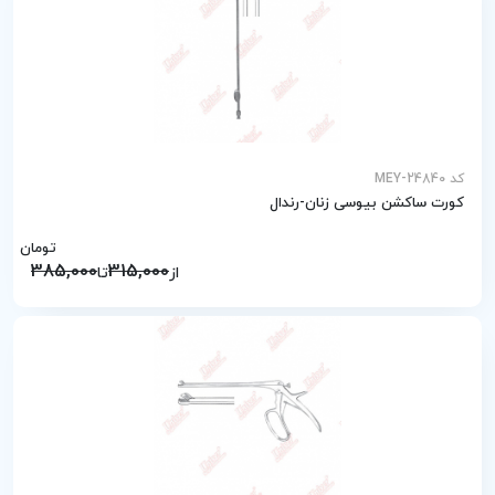
کد MEY-24840
کورت ساکشن بیوسی زنان-رندال
تومان
385,000
315,000
از
تا