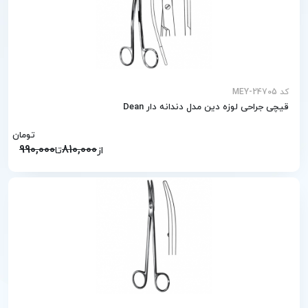
کد MEY-24705
قیچی جراحی لوزه دین مدل دندانه دار Dean
تومان
990,000
810,000
از
تا