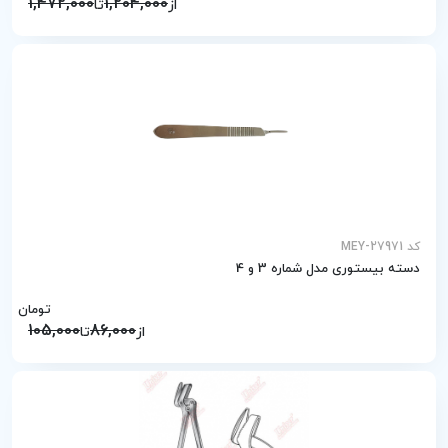
1,472,000
1,204,000
از
تا
کد MEY-27971
دسته بیستوری مدل شماره 3 و 4
تومان
105,000
86,000
از
تا