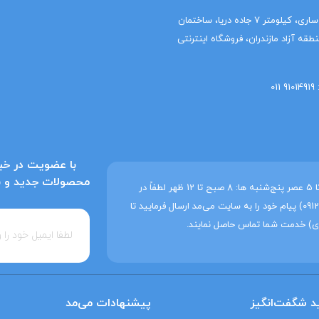
دفتر شمال (واحد مالی): مازندران، ساری، کیلومتر 7 جاده دریا، ساختمان
قه آزاد مازندران، فروشگاه اینترنتی
با عضویت در خبر
محصولات جدید و به‌
ساعات کاری می‌مد شنبه تا چهارشنبه: 8 صبح تا 5 عصر پنج‌شنبه ها: 8 صبح تا 12 ظهر لطفاً در
غیر این ساعات فقط از طریق واتساپ (09129214207) پیام خود را به سایت می‌مد ارسال فرمایید تا
ی) خدمت شما تماس حاصل نمایند.
د شگفت‌انگیز
پیشنهادات می‌مد