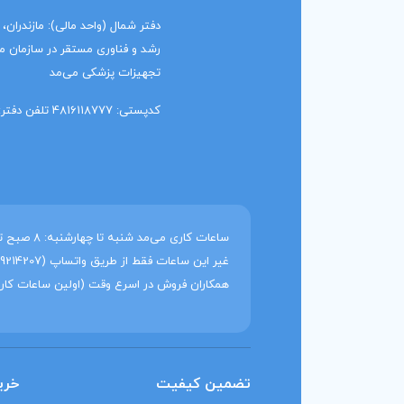
رشد و فناوری مستقر در سازمان منط
تجهیزات پزشکی می‌مد
کدپستی: 4816118777 تلفن دفتر: 91014919 011
همکاران فروش در اسرع وقت (اولین ساعات کار
تضمین کیفیت
خری