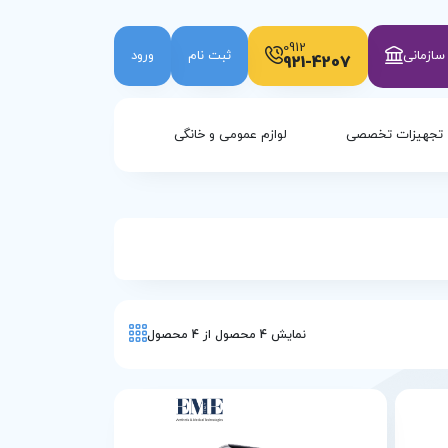
0912
ازمانی
ثبت نام
ورود
921-4207
تجهیزات تخصصی
لوازم عمومی و خانگی
نمایش
4
محصول از
4
محصول