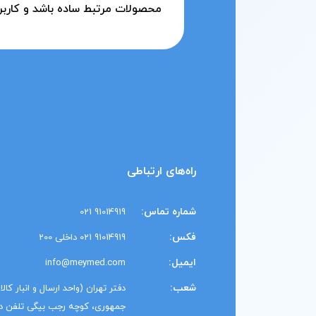
محصولات مرتبط ساده باشد و کاربر
راه‌های ارتباطی
شماره تماس:
91014919 021
فکس:
91014919 021 داخلی 200
ایمیل:
info@meymed.com
شعب:
دفتر تهران (واحد ارسال و انبار کال
جمهوری، کوچه رجب بیگی تلفن دفتر: 1014919