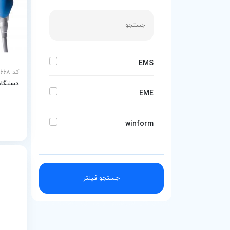
EMS
کد MEY-24668
دستگاه ش
EME
winform
جستجو فیلتر