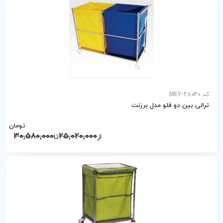
کد MEY-28040
ترالی بین دو قلو مدل برزنت
تومان
30,580,000
25,020,000
از
تا