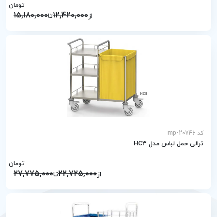
تومان
15,180,000
12,420,000
از
تا
کد mp-20746
ترالی حمل لباس مدل HC3
تومان
27,775,000
22,725,000
از
تا