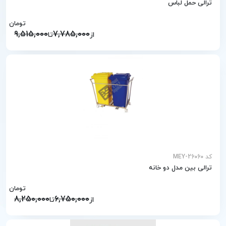
ترالی حمل لباس
تومان
9,515,000
7,785,000
از
تا
کد MEY-26060
ترالی بین مدل دو خانه
تومان
8,250,000
6,750,000
از
تا