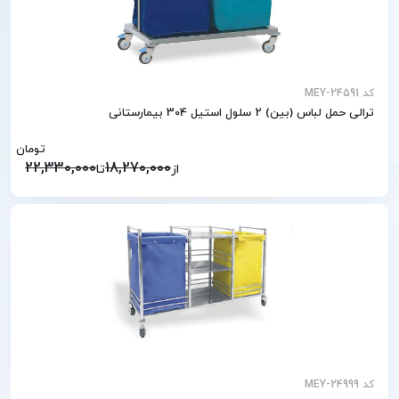
کد MEY-24591
ترالی حمل لباس (بین) 2 سلول استیل 304 بیمارستانی
تومان
22,330,000
18,270,000
از
تا
کد MEY-24999