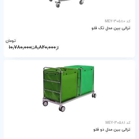
کد MEY-30580
ترالی بین مدل تک قلو
تومان
10,780,000
8,820,000
از
تا
کد MEY-30581
ترالی بین مدل دو قلو