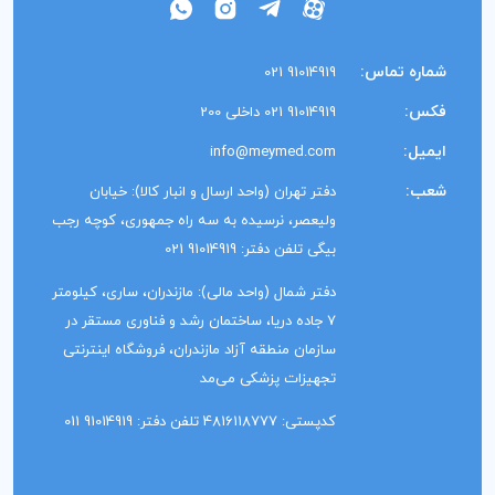
شماره تماس:
91014919 021
فکس:
91014919 021 داخلی 200
ایمیل:
info@meymed.com
شعب:
دفتر تهران (واحد ارسال و انبار کالا): خیابان
ولیعصر، نرسیده به سه راه جمهوری، کوچه رجب
بیگی تلفن دفتر: 91014919 021
دفتر شمال (واحد مالی): مازندران، ساری، کیلومتر
7 جاده دریا، ساختمان رشد و فناوری مستقر در
سازمان منطقه آزاد مازندران، فروشگاه اینترنتی
تجهیزات پزشکی می‌مد
کدپستی: 4816118777 تلفن دفتر: 91014919 011