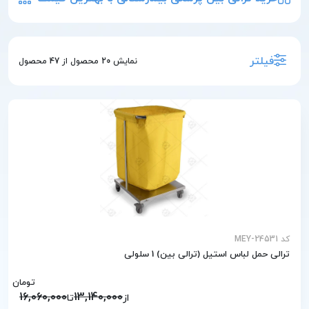
فیلتر
نمایش
20
محصول از
47
محصول
کد MEY-24531
ترالی حمل لباس استیل (ترالی بین) 1 سلولی
تومان
16,060,000
13,140,000
از
تا