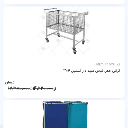
کد MEY-24574
ترالی حمل لباس سبد دار استیل 304
تومان
17,380,000
14,220,000
از
تا