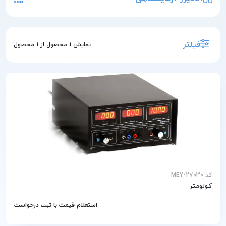
فیلتر
نمایش
1
محصول از
1
محصول
کد MEY-27030
کولومتر
استعلام قیمت با ثبت درخواست