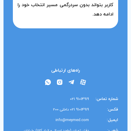
کاربر بتواند بدون سردرگمی مسیر انتخاب خود را
ادامه دهد.
راه‌های ارتباطی
شماره تماس:
91014919 021
فکس:
91014919 021 داخلی 200
ایمیل:
info@meymed.com
شعب:
دفتر تهران (واحد ارسال و انبار کالا): خیابان