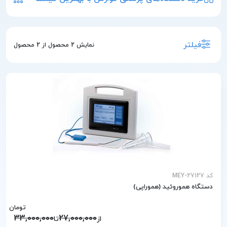
فیلتر
نمایش
2
محصول از
2
محصول
کد MEY-27127
دستگاه هموروئید (هموراپی)
تومان
33,000,000
27,000,000
از
تا