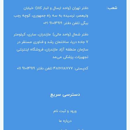
شعب:
دفتر تهران (واحد ارسال و انبار کالا): خیابان
ولیعصر، نرسیده به سه راه جمهوری، کوچه رجب
بیگی تلفن دفتر: 91014919 021
دفتر شمال (واحد مالی): مازندران، ساری، کیلومتر
7 جاده دریا، ساختمان رشد و فناوری مستقر در
سازمان منطقه آزاد مازندران، فروشگاه اینترنتی
تجهیزات پزشکی می‌مد
کدپستی: 4816118777 تلفن دفتر: 91014919 011
دسترسی سریع
ورود و ثبت نام
درباره ما