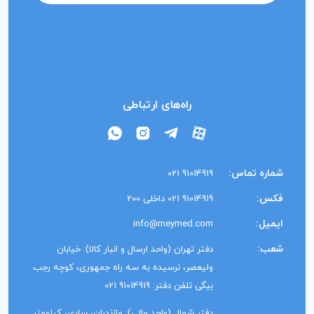
راه‌های ارتباطی
شماره تماس:
91014919 021
فکس:
91014919 021 داخلی 200
ایمیل:
info@meymed.com
شعب:
دفتر تهران (واحد ارسال و انبار کالا): خیابان
ولیعصر، نرسیده به سه راه جمهوری، کوچه رجب
بیگی تلفن دفتر: 91014919 021
دفتر شمال (واحد مالی): مازندران، ساری، کیلومتر