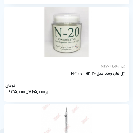
کد MEY-29842
ژل های رسانا مدل Ten 20 و N-20
تومان
935,000
765,000
از
تا