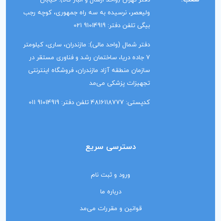
دفتر تهران (واحد ارسال و انبار کالا): خیابان
ولیعصر، نرسیده به سه راه جمهوری، کوچه رجب
بیگی تلفن دفتر: 91014919 021
دفتر شمال (واحد مالی): مازندران، ساری، کیلومتر
7 جاده دریا، ساختمان رشد و فناوری مستقر در
سازمان منطقه آزاد مازندران، فروشگاه اینترنتی
تجهیزات پزشکی می‌مد
کدپستی: 4816118777 تلفن دفتر: 91014919 011
دسترسی سریع
ورود و ثبت نام
درباره ما
قوانین و مقررات می‌مد