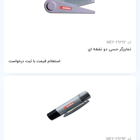
کد MEY-29292
تمایزگر حسی دو نقطه­ ای
استعلام قیمت با ثبت درخواست
کد MEY-29293