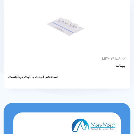
کد MEY-29509
پینات
استعلام قیمت با ثبت درخواست