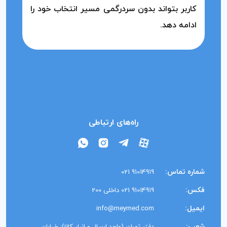
کاربر بتواند بدون سردرگمی مسیر انتخاب خود را
ادامه دهد.
راه‌های ارتباطی
شماره تماس:
91014919 021
فکس:
91014919 021 داخلی 200
ایمیل:
info@meymed.com
شعب: