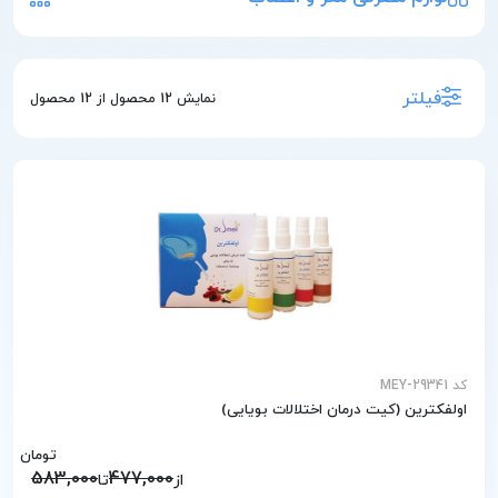
فیلتر
نمایش
12
محصول از
12
محصول
کد MEY-29341
اولفکترین (کیت درمان اختلالات بویایی)
تومان
583,000
477,000
از
تا