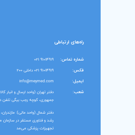
راه‌های ارتباطی
شماره تماس:
91014919 021
فکس:
91014919 021 داخلی 200
ایمیل:
info@meymed.com
شعب:
دفتر تهران (واحد ارسال و انبار کال
جمهوری، کوچه رجب بیگی تلفن دفتر: 1014919
رشد و فناوری مستقر در سازمان منط
تجهیزات پزشکی می‌مد