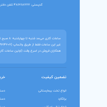
کدپستی: 4816118777 تلفن دفتر: 91014919 011
همکاران فروش در اسرع وقت (اولین ساعات کار
تضمین کیفیت
خری
انواع تخت بیمارستانی
دستگ
برانکارد
دستگ