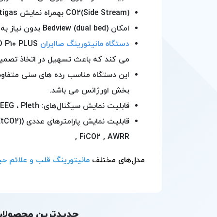
(CO2(Side Stream بهمراه نمایش multigas (دو گاز عمق بیهوشی O2 وN2O) قابلیت اندازه‌گیری و نمایش پارامترِ عددی سنجش عمق بیهوشی بیمار BIS
امکان (Bedview (dual bed بدون نیاز به سانترال
دستگاه مانیتورینگ صاایران
می کند که باعث تسهیل در اتخاذ تصمی
بخش اورژانس می باشد.
قابلیت نمایش سیگنال‌های: ECG (12/3.7 lead) ، RESP، IBP1 IBP2 ، EEG ، Pleth
قابلیت ن
, FiCO2 , AWRR
مدل‌های مختلف
مانیتورینگ قلب و علائم حی
جدیدترین محصولات