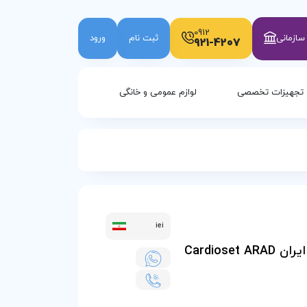
0912
ازمانی
ثبت نام
ورود
921-4207
تجهیزات تخصصی
لوازم عمومی و خانگی
iei
دستگاه مانیتورینگ علائم حیاتی صاایران Cardioset ARAD