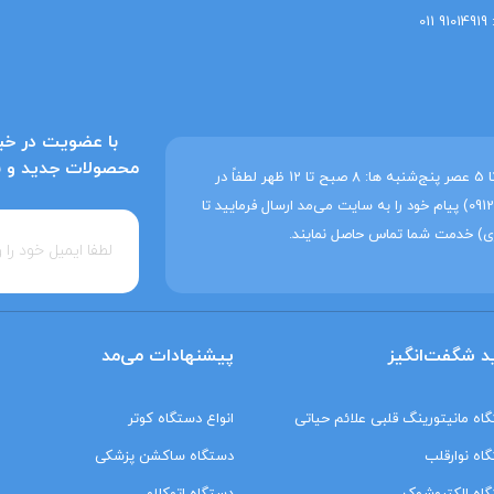
با عضویت در خبر
محصولات جدید و به‌
ساعات کاری می‌مد شنبه تا چهارشنبه: 8 صبح تا 5 عصر پنج‌شنبه ها: 8 صبح تا 12 ظهر لطفاً در
غیر این ساعات فقط از طریق واتساپ (09129214207) پیام خود را به سایت می‌مد ارسال فرمایید تا
ی) خدمت شما تماس حاصل نمایند.
د شگفت‌انگیز
پیشنهادات می‌مد
اه مانیتورینگ‌ قلبی علائم حیاتی
انواع دستگاه کوتر
اه نوارقلب
دستگاه ساکشن پزشکی