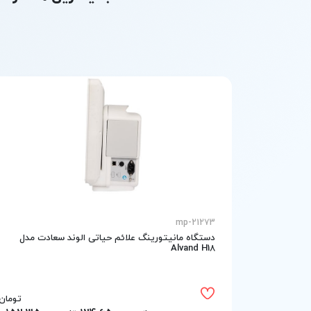
mp-21273
دستگاه مانیتورینگ علائم حیاتی الوند سعادت مدل
Alvand H18
تومان