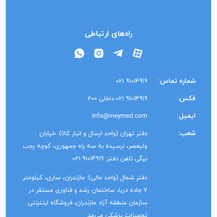
راه‌های ارتباطی
شماره تماس:
91014919 021
فکس:
91014919 021 داخلی 200
ایمیل:
info@meymed.com
شعب:
دفتر تهران (واحد ارسال و انبار کالا): خیابان
ولیعصر، نرسیده به سه راه جمهوری، کوچه رجب
بیگی تلفن دفتر: 91014919 021
دفتر شمال (واحد مالی): مازندران، ساری، کیلومتر
7 جاده دریا، ساختمان رشد و فناوری مستقر در
سازمان منطقه آزاد مازندران، فروشگاه اینترنتی
تجهیزات پزشکی می‌مد