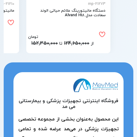
mp-21210
mp-21273
دستگاه مانیتورینگ علائم حیاتی الوند
مانیتورین
سعادت مدل Alvand H18
تومان
152,350,000
124,650,000
از
تا
فروشگاه اینترنتی تجهیزات پزشکی و بیمارستانی
می مد
این محصول به‌عنوان بخشی از مجموعه تخصصی
تجهیزات پزشکی در
می‌مد
عرضه شده و تمامی