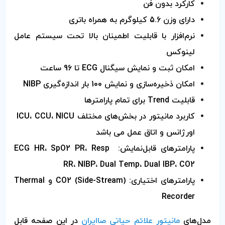
کارکرد بدون فن
دارای وزن 5.6 کیلوگرم به همراه باتری
نرم‌افزار با قابلیت اطمينان بالا تحت سیستم‌ عامل
لينوکس
امکان ثبت و نمايش سيگنال ECG تا 96 ساعت
امکان ذخیره‌سازی و نمايش 100 بار اندازه‌گیری NIBP
قابليت Trend برای تمام پارامترها
کاربرد مانيتور در بخش‌های مختلف ICU، CCU، NICU
اورژانس و اتاق عمل می باشد
پارامترهای قابل‌نمایش: ECG HR، SpO2 PR، Resp
RR، NIBP، Dual Temp، Dual IBP، CO2
پارامترهای اختياری: (CO2 (Side-Stream و Thermal
Recorder
مدل‌های
مانیتور علائم حیاتی صاایران
در این صفحه قابل