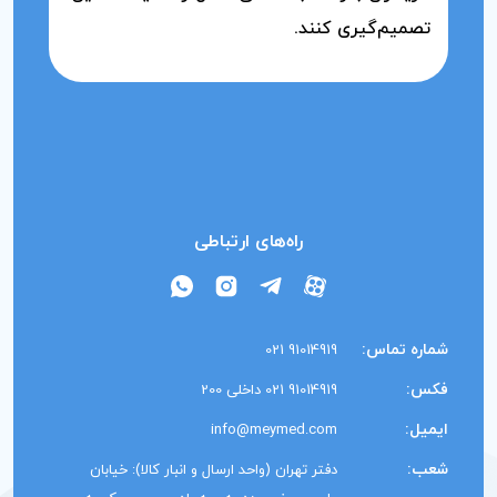
تصمیم‌گیری کنند.
راه‌های ارتباطی
شماره تماس:
91014919 021
فکس:
91014919 021 داخلی 200
ایمیل:
info@meymed.com
شعب:
دفتر تهران (واحد ارسال و انبار کالا): خیابان