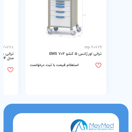
p-20778
mp-20779
ترالی اورژانس 5 کشو EMS 702
ترالی بی
مدل EMG 604
استعلام قیمت با ثبت درخواست