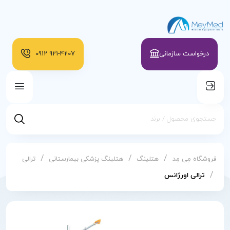
درخواست سازمانی
921-4207
0912
/
/
/
فروشگاه مِی مِد
هتلینگ
هتلینگ پزشکی بیمارستانی
ترالی
/
ترالی اورژانس